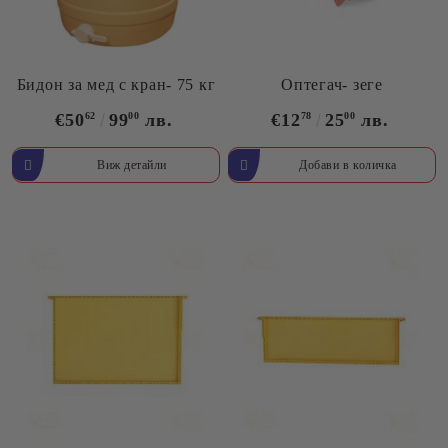
Бидон за мед с кран- 75 кг
Оптегач- зеге
€50
62
99
00
лв.
€12
78
25
00
лв.
Виж детайли