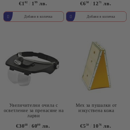
€1
02
1
99
лв.
€6
50
12
71
лв.
Увeличителни очила с
Мех за пушалки от
осветление за пренасяне на
изкуствена кожа
ларви
€30
68
60
00
лв.
€5
50
10
76
лв.