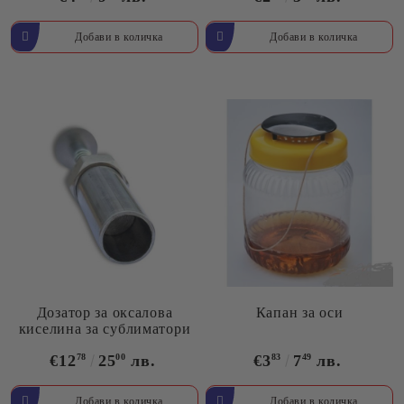
Дозатор за оксалова
Капан за оси
киселина за сублиматори
€12
78
25
00
лв.
€3
83
7
49
лв.