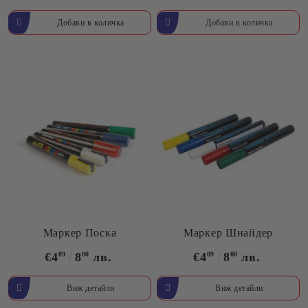
Маркер Поска
Маркер Шнайдер
€4
09
8
00
лв.
€4
09
8
00
лв.
Виж детайли
Виж детайли