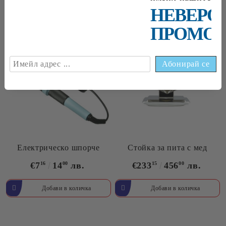
НЕВЕРО
ПРОМОЦ
Електрическо шпорче
Стойка за пита с мед
€7
16
14
00
лв.
€233
15
456
00
лв.