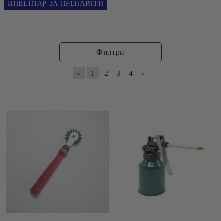
ИНВЕНТАР ЗА ПРЕПАРАТИ
Филтри
«
1
2
3
4
»