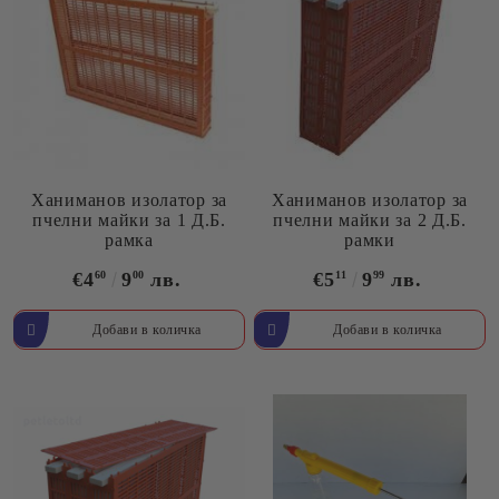
Ханиманов изолатор за
Ханиманов изолатор за
пчелни майки за 1 Д.Б.
пчелни майки за 2 Д.Б.
рамка
рамки
€4
60
9
00
лв.
€5
11
9
99
лв.