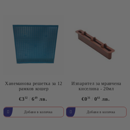
Ханеманова решетка за 12
Изпарител за мравчена
рамков кошер
киселина - 20мл
€3
32
6
49
лв.
€0
31
0
61
лв.