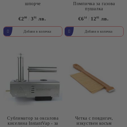
шпорче
Помпичка за газова
пушалка
€2
00
3
91
лв.
€6
14
12
01
лв.
Сублиматор за оксалова
Четка с повдигач,
киселина InstantVap - за
изкуствен косъм