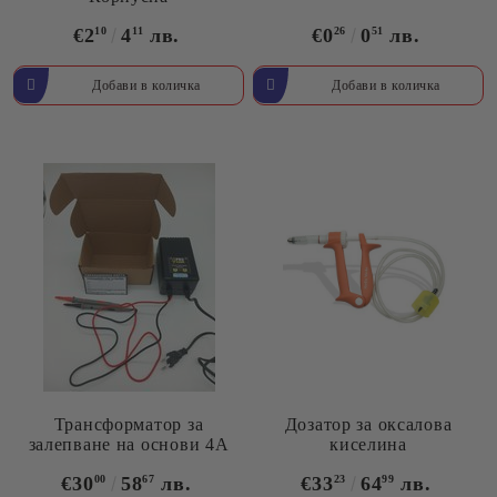
€2
10
4
11
лв.
€0
26
0
51
лв.
Трансформатор за
Дозатор за оксалова
залепване на основи 4А
киселина
€30
00
58
67
лв.
€33
23
64
99
лв.