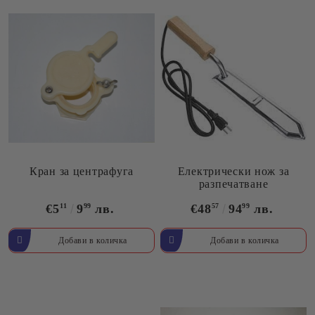
Кран за центрафуга
Електрически нож за
разпечатване
€5
11
9
99
лв.
€48
57
94
99
лв.