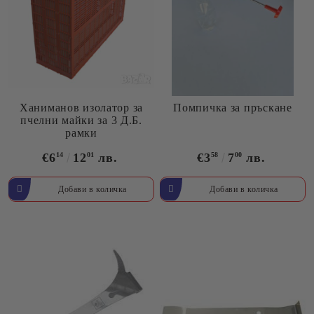
Ханиманов изолатор за
Помпичка за пръскане
пчелни майки за 3 Д.Б.
рамки
€6
14
12
01
лв.
€3
58
7
00
лв.