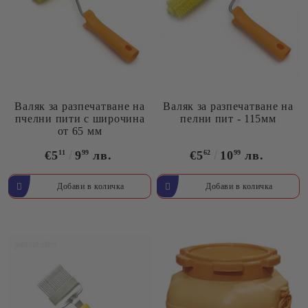
Валяк за разпечатване на
Валяк за разпечатване на
пчелни пити с широчина
пелни пит - 115мм
от 65 мм
€5
11
9
99
лв.
€5
62
10
99
лв.