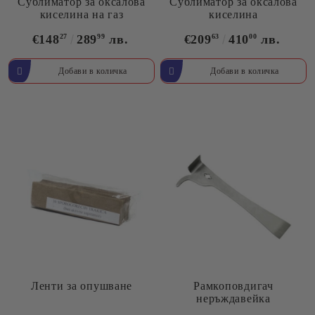
Сублиматор за оксалова
Сублиматор за оксалова
киселина на газ
киселина
€148
27
289
99
лв.
€209
63
410
00
лв.
Ленти за опушване
Рамкоповдигач
неръждавейка