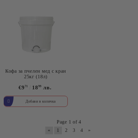
Кофа за пчелен мед с кран
25кг (18л)
€9
71
18
99
лв.
Page 1 of 4
«
1
2
3
4
»