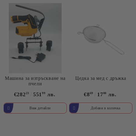
Машина за изтръскване на
Цедка за мед с дръжка
пчели
€282
23
551
99
лв.
€8
69
17
00
лв.
Виж детайли