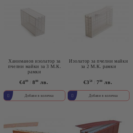
Ханиманов изолатор за
Изолатор за пчелни майки
пчелни майки за 3 М.К.
за 2 М.К. рамки
рамки
€4
09
8
00
лв.
€3
58
7
00
лв.