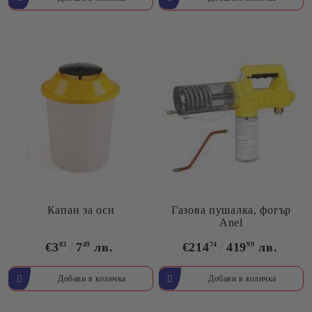
Капан за оси
Газова пушалка, фогър
Anel
€3
83
7
49
лв.
€214
74
419
99
лв.