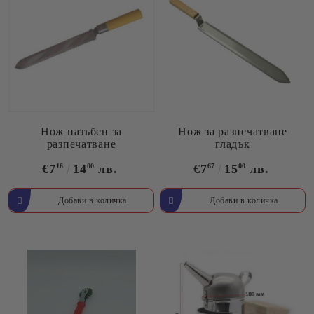
Нож назъбен за
Нож за разпечатване
разпечатване
гладък
€7
16
14
00
лв.
€7
67
15
00
лв.