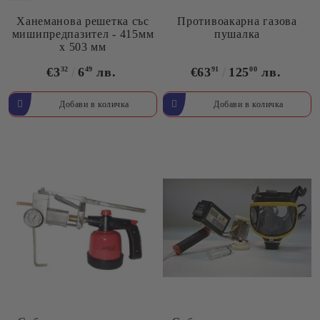
Ханеманова решетка със
Противоакарна газова
мишипредпазител - 415мм
пушалка
х 503 мм
€3
32
6
49
лв.
€63
91
125
00
лв.