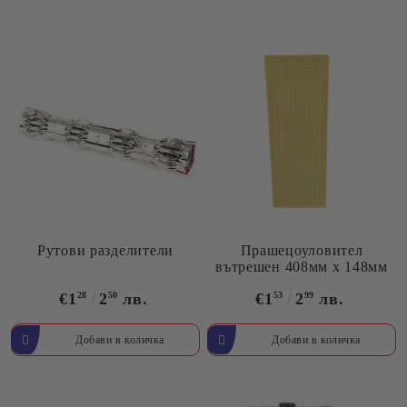
Рутови разделители
Прашецоуловител
вътрешен 408мм х 148мм
€1
28
2
50
лв.
€1
53
2
99
лв.