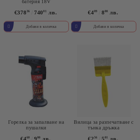
батерия 18V
€378
36
740
01
лв.
€4
09
8
00
лв.
Горелка за запалване на
Вилица за разпечатване с
пушалки
тънка дръжка
€4
60
9
00
лв.
€2
56
5
01
лв.