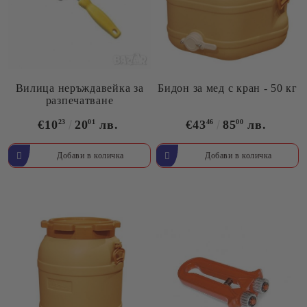
Вилица неръждавейка за
Бидон за мед с кран - 50 кг
разпечатване
€10
23
20
01
лв.
€43
46
85
00
лв.