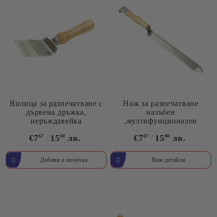
Вилица за разпечатване с
Нож за разпечатване
дървена дръжка,
назъбен
неръждавейка
,мултифунционален
€7
67
15
00
лв.
€7
67
15
00
лв.
Виж детайли