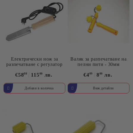
Електрически нож за
Валяк за разпечатване на
разпечатване с регулатор
пелни пити - 30мм
€58
80
115
00
лв.
€4
09
8
00
лв.
Виж детайли