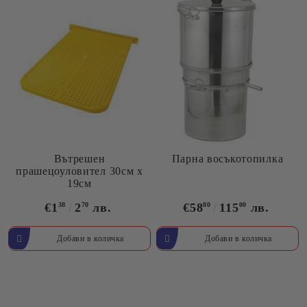
Вътрешен
Парна восъкотопилка
прашецоуловител 30см x
19см
€1
38
2
70
лв.
€58
80
115
00
лв.