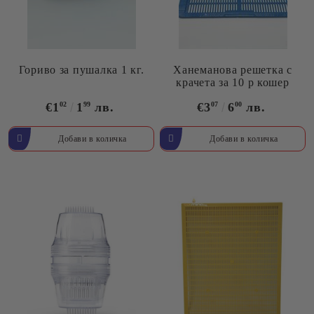
Гориво за пушалка 1 кг.
Ханеманова решетка с
крачета за 10 р кошер
€1
02
1
99
лв.
€3
07
6
00
лв.