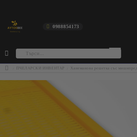
0988854173
ПЧЕЛАРСКИ ИНВЕНТАР
Ханеманова решетка със мишипред