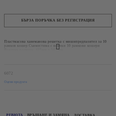
БЪРЗА ПОРЪЧКА БЕЗ РЕГИСТРАЦИЯ
Ние ще се свържем с вас в рамките на работния ден.
Пластмасова ханеманова решетка с мишипредпазител за 10
рамков кошер Съвместима с всички 10 рамкови кошери
Външни размери: 415мм х 503 мм
6072
Оцени продукта
РЕВЮТА
ВРЪЩАНЕ И ЗАМЯНА
ДОСТАВКА