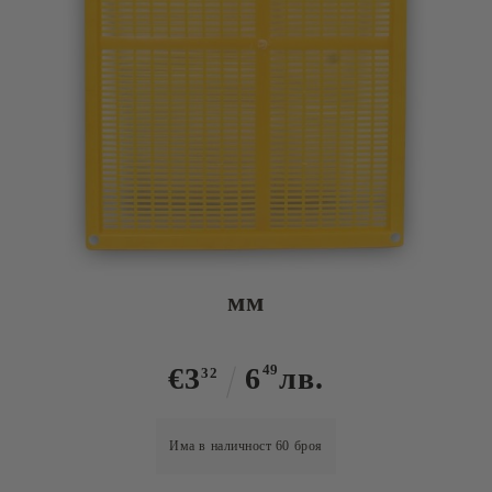
Tweet
Ханеманова решетка със
мишипредпазител - 415мм х 503
мм
€3
6
49
лв.
32
Има в наличност
60
броя