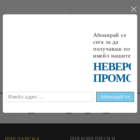
€0
09
0
18
лв.
€0
18
0
35
лв.
Абонирай се
сега за да
получаваш по
€0
33
0
65
лв.
имейл нашите
НЕВЕРО
ПРОМОЦ
ПЧЕЛАРСКА
ШНЕКОВИ ПРЕСИ И