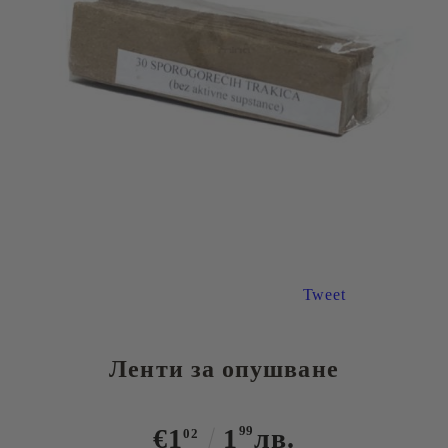
Tweet
Ленти за опушване
€1
1
99
лв.
02