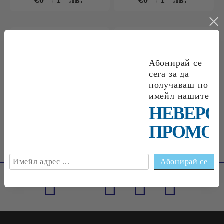
€0
1
лв.
€0
1
лв.
€0
09
0
18
лв.
€0
18
0
35
лв.
Абонирай се
сега за да
получаваш по
имейл нашите
€0
33
0
65
лв.
НЕВЕРО
ПРОМОЦ