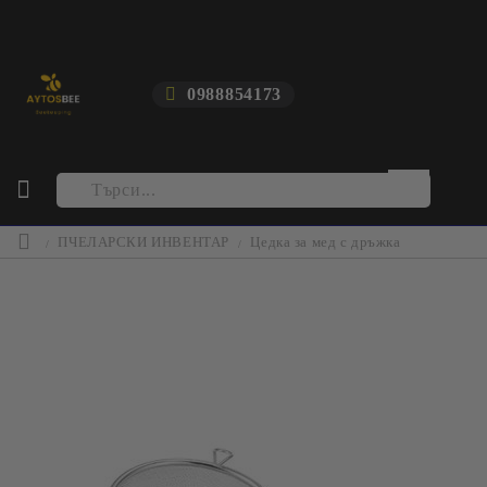
0988854173
ПЧЕЛАРСКИ ИНВЕНТАР
Цедка за мед с дръжка