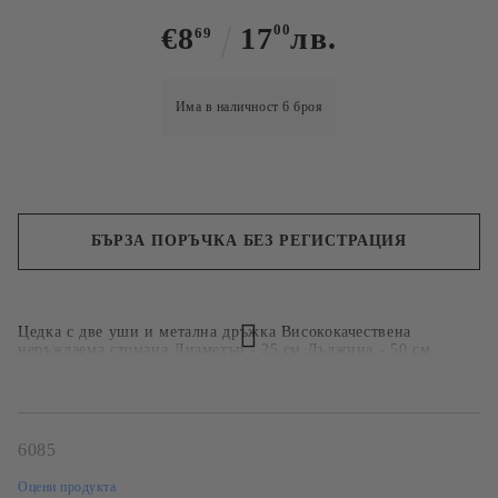
€8
17
00
лв.
69
Има в наличност
6
броя
БЪРЗА ПОРЪЧКА БЕЗ РЕГИСТРАЦИЯ
Ние ще се свържем с вас в рамките на работния ден.
Цедка с две уши и метална дръжка Висококачествена
неръждаема стомана Диаметър - 25 см Дължина - 50 см
6085
Оцени продукта