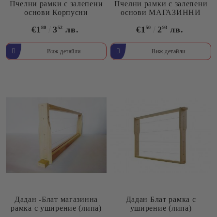
Пчелни рамки с залепени
Пчелни рамки с залепени
основи Корпусни
основи МАГАЗИННИ
€1
80
3
52
лв.
€1
50
2
93
лв.
Виж детайли
Виж детайли
Дадан -Блат магазинна
Дадан Блат рамка с
рамка с уширение (липа)
уширение (липа)