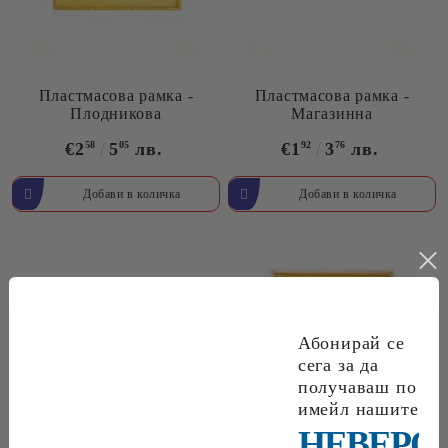
Пластмасова рамка -
Пластмасова рамка -
Плодникова
Магазинна
€2
58
5
05
лв.
€1
92
3
76
лв.
Абонирай се
сега за да
получаваш по
имейл нашите
НЕВЕРО