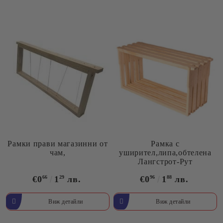
Рамки прави магазинни от
Рамка с
чам,
уширител,липа,обтелена
Лангстрот-Рут
€0
66
1
29
лв.
€0
96
1
88
лв.
Виж детайли
Виж детайли