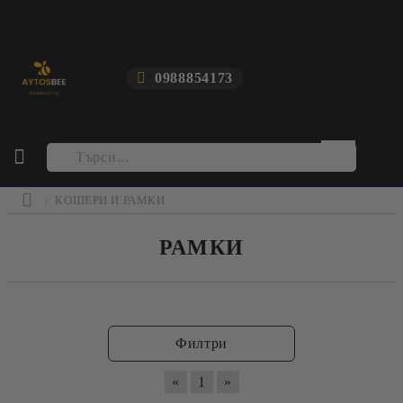
0988854173
КОШЕРИ И РАМКИ
РАМКИ
Филтри
«
1
»