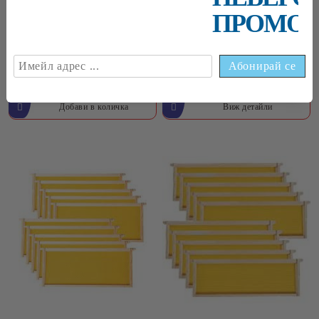
ПРОМОЦ
Пластмасова рамка -
Пчелни рамки с залепени
Корпусна
основи Плодникови
€2
10
4
11
лв.
€1
90
3
72
лв.
Виж детайли