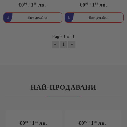
€0
96
1
88
лв.
€0
96
1
88
лв.
Виж детайли
Виж детайли
Page 1 of 1
«
1
»
НАЙ-ПРОДАВАНИ
€0
84
1
64
лв.
€0
96
1
88
лв.