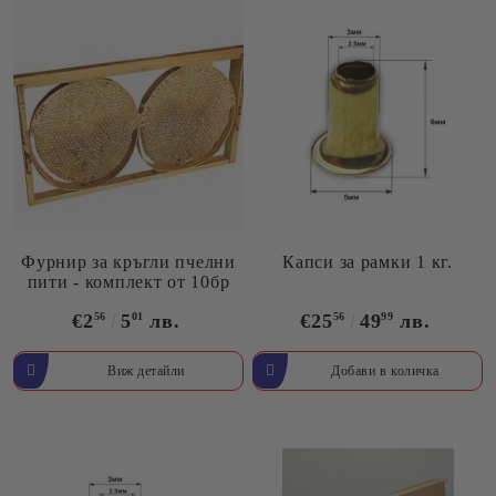
Фурнир за кръгли пчелни
Капси за рамки 1 кг.
пити - комплект от 10бр
€2
56
5
01
лв.
€25
56
49
99
лв.
Виж детайли