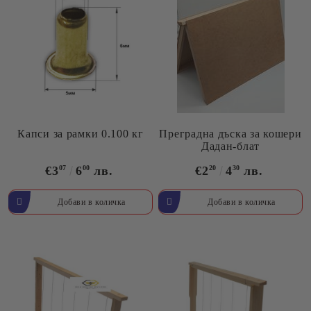
Капси за рамки 0.100 кг
Преградна дъска за кошери
Дадан-блат
€3
07
6
00
лв.
€2
20
4
30
лв.