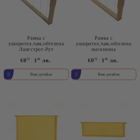
Рамка с
Рамка с
уширител,чам,обтелена
уширител,чам,обтелена
Лангстрот-Рут
магазинна
€0
72
1
41
лв.
€0
72
1
41
лв.
Виж детайли
Виж детайли