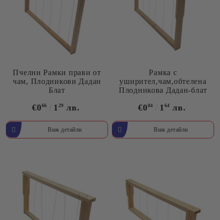
Пчелни Рамки прави от
Рамка с
чам, Плодникови Дадан
уширител,чам,обтелена
Блат
Плодникова Дадан-блат
€0
66
1
29
лв.
€0
84
1
64
лв.
Виж детайли
Виж детайли