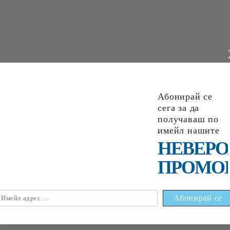
Абонирай се
сега за да
получаваш по
НАЙ-ПРОДАВАНИ
имейл нашите
НЕВЕРО
ПРОМО
6
1
88
лв.
€0
09
0
18
лв.
€0
18
0
35