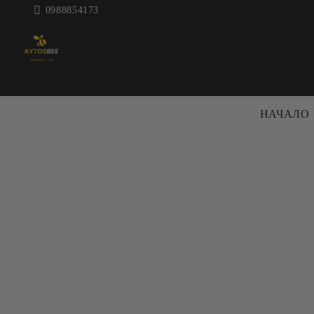
0988854173
НАЧАЛО
ПЧЕЛАРСКА
КОШЕРИ 
ТЕХНИКА
КОШЕРИ
ЦЕНТРАФУГИ ЗА МЕД
РАМКИ
ДЕКРИСТАЛИЗАТОРИ
АКСЕСО
МАТУРАТОРИ
КОШЕРИ
ВОСЪКОТОПИЛКИ
БОЯ ЗА 
ВАНИ И
ПРЕНОС