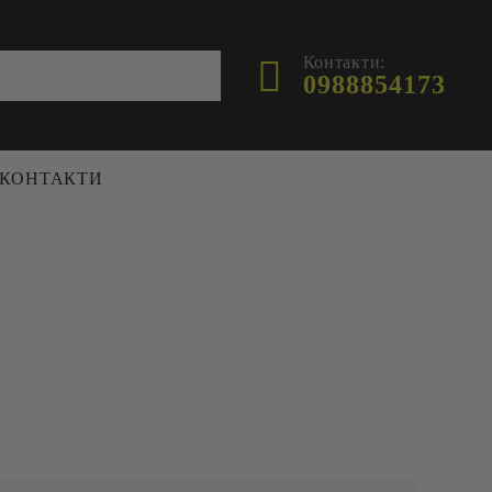
Контакти:
0988854173
КОНТАКТИ
ФУРАЖ
ХРАНИЛКИ И ПОИЛКИ
ПЧЕЛИ
ПОИЛКИ
И
ХРАНИЛКИ
 И