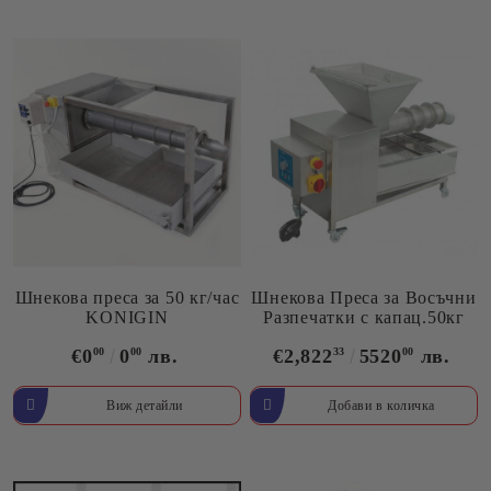
Шнекова преса за 50 кг/час
Шнекова Преса за Восъчни
KONIGIN
Разпечатки с капац.50кг
€0
00
0
00
лв.
€2,822
33
5520
00
лв.
Виж детайли