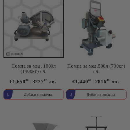
Помпа за мед, 1000л
Помпа за мед,500л (700кг)
(1400кг) / ч.
/ ч.
€1,650
00
3227
12
лв.
€1,440
00
2816
40
лв.