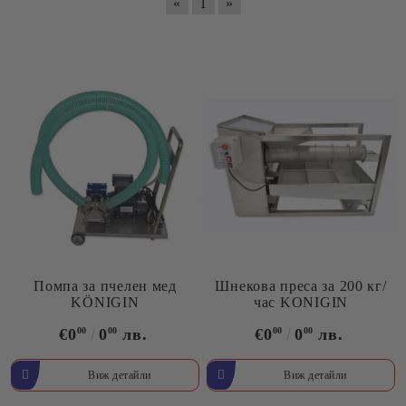
«
1
»
Помпа за пчелен мед
Шнекова преса за 200 кг/
KÖNIGIN
час KONIGIN
€0
00
0
00
лв.
€0
00
0
00
лв.
Виж детайли
Виж детайли