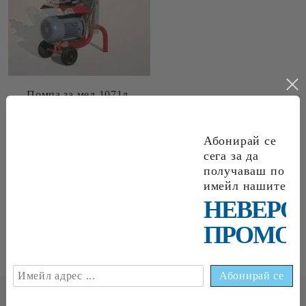
Помпа за мед,1071л.
(1500кг) /ч.
€2,100
00
4107
24
лв.
Абонирай се
сега за да
получаваш по
имейл нашите
НЕВЕРО
Page 1 of 1
«
1
»
ПРОМОЦ