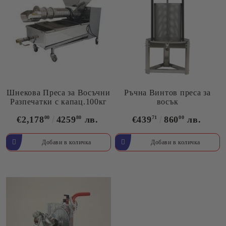
Шнекова Преса за Восъчни
Ръчна Винтов преса за
Разпечатки с капац.100кг
восък
€2,178
00
4259
80
лв.
€439
71
860
00
лв.