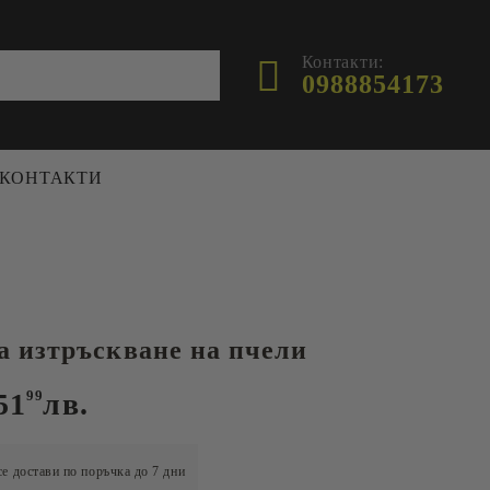
Контакти:
0988854173
КОНТАКТИ
ФУРАЖ
ХРАНИЛКИ И ПОИЛКИ
ПЧЕЛИ
ПОИЛКИ
 изтръскване на пчели
И
ХРАНИЛКИ
 И
51
99
лв.
е достави по поръчка до 7 дни