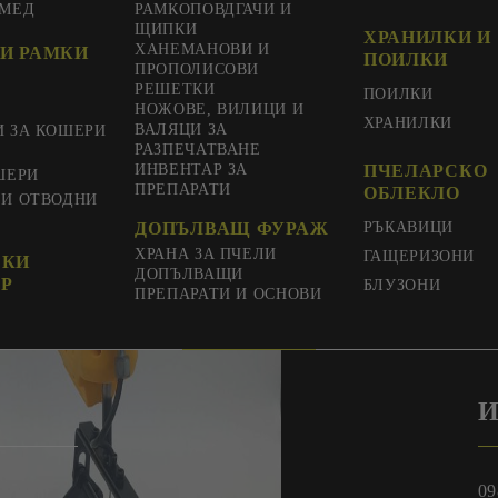
 МЕД
РАМКОПОВДГАЧИ И
ЩИПКИ
ХРАНИЛКИ И
ХАНЕМАНОВИ И
И РАМКИ
ПОИЛКИ
ПРОПОЛИСОВИ
РЕШЕТКИ
ПОИЛКИ
НОЖОВЕ, ВИЛИЦИ И
ХРАНИЛКИ
ВАЛЯЦИ ЗА
И ЗА КОШЕРИ
РАЗПЕЧАТВАНЕ
ИНВЕНТАР ЗА
ПЧЕЛАРСКО
ШЕРИ
ПРЕПАРАТИ
ОБЛЕКЛО
 И ОТВОДНИ
ДОПЪЛВАЩ ФУРАЖ
РЪКАВИЦИ
ХРАНА ЗА ПЧЕЛИ
ГАЩЕРИЗОНИ
СКИ
ДОПЪЛВАЩИ
Р
БЛУЗОНИ
ПРЕПАРАТИ И ОСНОВИ
И
09