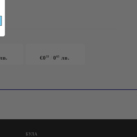
ЦИИ!
лв.
€0
33
0
65
лв.
БУЛА