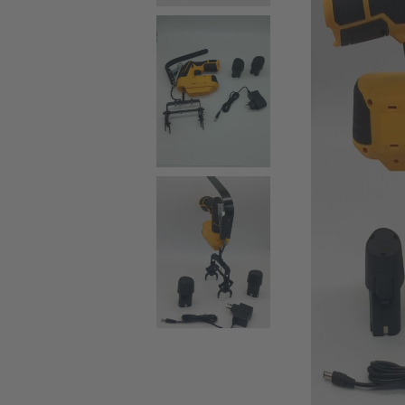
РАЗПЕЧАТВАЩИ
ОТВОДН
МАШИНИ
МАШИНИ ЗА
ИНВЕНТИРАН СИРОП
И КРЕМ МЕД
СУШИЛНИ И ВЕЯЛКИ
ЗА ПРАШЕЦ
ШНЕКОВИ ПРЕСИ И
ПОМПИ ЗА МЕД
ПЧЕЛАРСКО
ИНВЕНТА
ОБЛЕКЛО
ПЧЕЛНИ
РЪКАВИЦИ
ОПЛОДН
САНДЪЧ
ГАЩЕРИЗОНИ
ИГЛИ З
БЛУЗОНИ
БУЛА