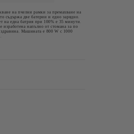
кване на пчелни рамки за премахване на
то съдържа две батерии и едно зарядно.
т на една батрия при 100% е 35 минути.
е изработена напълно от стомана за по
 здравина. Машината е 800 W с 1000
.
 ЗА
СУВЕНИРИ
ОДУКТИ