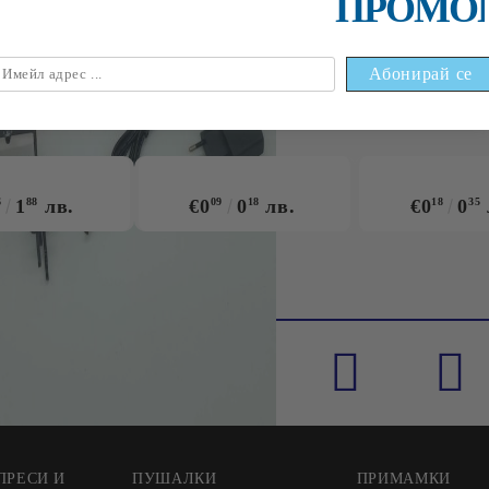
ПРОМО
НАЙ-ПРОДАВАНИ
6
1
88
лв.
€0
09
0
18
лв.
€0
18
0
35
ПРЕСИ И
ПУШАЛКИ
ПРИМАМКИ