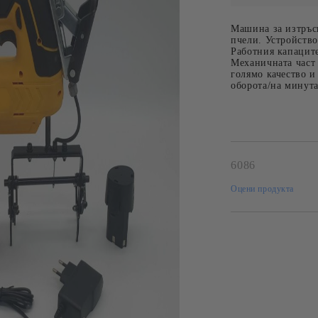
РЕШЕТКИ
И КУТИИ
НОЖОВЕ, ВИЛИЦИ И
Машина за изтръс
пчели. Устройство
ВАЛЯЦИ ЗА
Работния капаците
РАЗПЕЧАТВАНЕ
Механичната част 
голямо качество и
ИНВЕНТАР ЗА
оборота/на минута
ПРЕПАРАТИ
6086
Оцени продукта
Р ЗА
LEGA
РАЗФАСОВКИ
 МАЙКИ
ПЧЕЛНИ ПР
И
ЕТА
А ЛИЧИНКИ