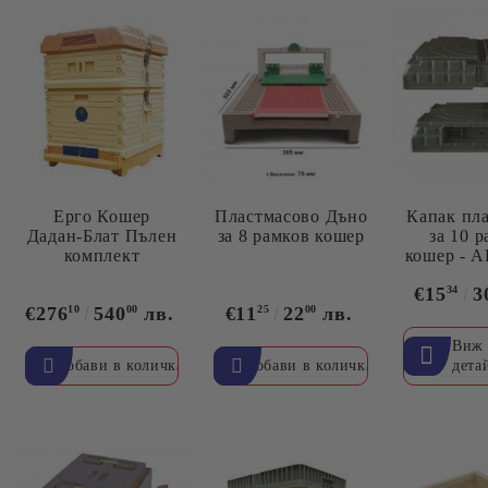
Ерго Кошер
Пластмасово Дъно
Капак пл
Дадан-Блат Пълен
за 8 рамков кошер
за 10 
комплект
кошер - 
€15
34
3
€276
10
540
00
лв.
€11
25
22
00
лв.
Виж
дета