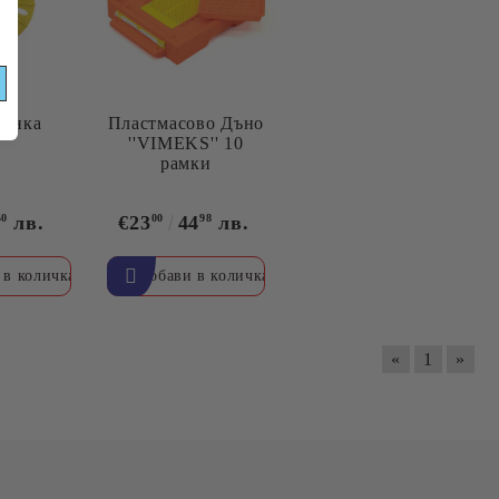
ЦИИ!
гонка
Пластмасово Дъно
''VIMEKS'' 10
рамки
50
лв.
€23
00
44
98
лв.
«
1
»