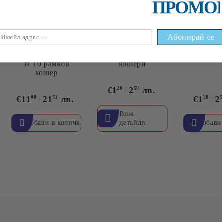
ПРОМО
Пластмасов капак
Закопчалка за
Пчело
за 10 рамков
кошери
кошер
€1
28
2
50
лв.
€11
00
21
51
лв.
€1
28
2
Виж
детайли