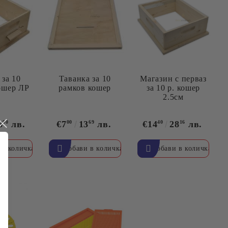
 за 10
Таванка за 10
Магазин с перваз
ошер ЛР
рамков кошер
за 10 р. кошер
2.5см
8
00
лв.
€7
00
13
69
лв.
€14
40
28
16
лв.
ЯТНИ