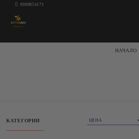
0988854173
НАЧАЛО
ПЧЕЛАРСКА
КОШЕРИ 
ТЕХНИКА
КОШЕРИ
ЦЕНТРАФУГИ ЗА МЕД
РАМКИ
ДЕКРИСТАЛИЗАТОРИ
АКСЕСО
МАТУРАТОРИ
КОШЕРИ
КАТЕГОРИИ
ЦЕНА
ВОСЪКОТОПИЛКИ
БОЯ ЗА 
€0.00 - €100.00
ВАНИ И
ПРЕНОС
€100.01 - €200.00