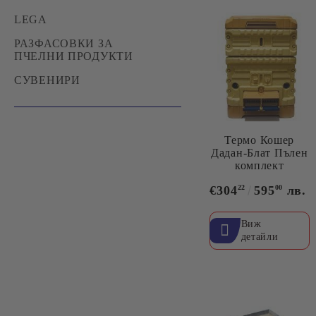
ГАЩЕРИЗОНИ
НОЖОВЕ, ВИЛИЦИ И
ОПЛОДНИ САНДЪЧЕТА
LEGA
БЛУЗОНИ
ВАЛЯЦИ ЗА
РАЗПЕЧАТВАНЕ
ИГЛИ ЗА ЛИЧИНКИ
РАЗФАСОВКИ ЗА
БУЛА
ПЧЕЛНИ ПРОДУКТИ
ИНВЕНТАР ЗА
ПРЕПАРАТИ
СУВЕНИРИ
Термо Кошер
Дадан-Блат Пълен
комплект
€304
22
595
00
лв.
Виж
детайли