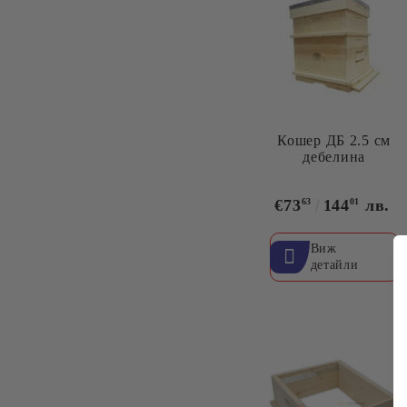
Кошер ДБ 2.5 см
дебелина
€73
63
144
01
лв.
Виж
детайли