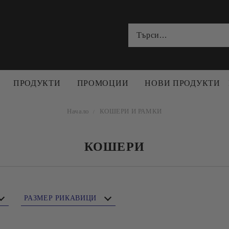
ПРОДУКТИ
ПРОМОЦИИ
НОВИ ПРОДУКТИ
Начало
КОШЕРИ И РАМКИ
И РАМКИ
ПЧЕЛАРСКИ
ДОПЪЛВАЩ 
ИНВЕНТАР
КОШЕРИ
ХРАНА ЗА 
ПУШАЛКИ
ДОПЪЛВАЩ
РАМКОПОВДГАЧИ И
ПРЕПАРАТИ
АРИ ЗА
ЩИПКИ
ОСНОВИ
 И РАМКИ
РАЗМЕР РИКАВИЦИ
ХАНЕМАНОВИ И
ПРИМАМКИ
КОШЕРИ
ПРОПОЛИСОВИ
НИ И