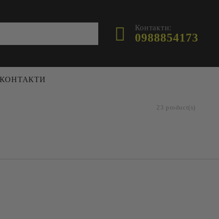
Контакти:
0988854173
КОНТАКТИ
23 product(s)
ФУРАЖ
ХРАНИЛКИ И ПОИЛКИ
ПЧЕЛИ
ПОИЛКИ
И
ХРАНИЛКИ
 И