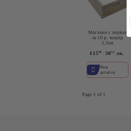
Магазин с перваз
за 10 р. кошер
3.3см
€15
60
30
51
лв.
Виж
детайли
Page 1 of 1