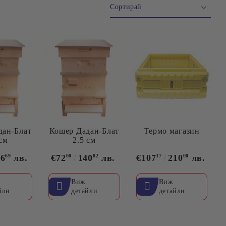
дан-Блат
Кошер Дадан-Блат
Термо магазин
 см
2.5 см
 ЗА
СУВЕНИРИ
ОДУКТИ
46
69
лв.
€72
00
140
82
лв.
€107
37
210
00
лв.
Виж
Виж
йли
детайли
детайли