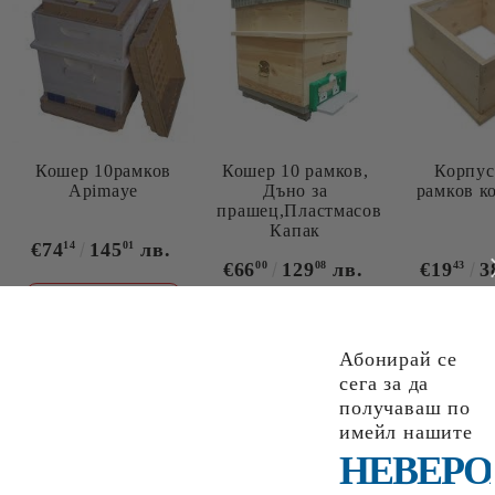
Кошер 10рамков
Кошер 10 рамков,
Корпус
Apimaye
Дъно за
рамков к
прашец,Пластмасов
Капак
€74
14
145
01
лв.
€66
00
129
08
лв.
€19
43
3
Виж
детайли
Абонирай се
сега за да
получаваш по
имейл нашите
НЕВЕРО