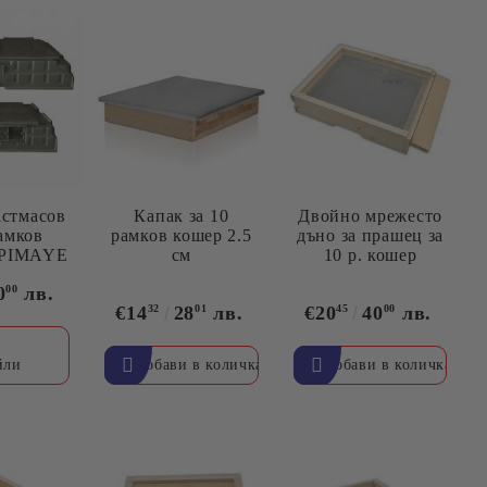
астмасов
Капак за 10
Двойно мрежесто
рамков
рамков кошер 2.5
дъно за прашец за
APIMAYE
см
10 р. кошер
0
00
лв.
€14
32
28
01
лв.
€20
45
40
00
лв.
йли