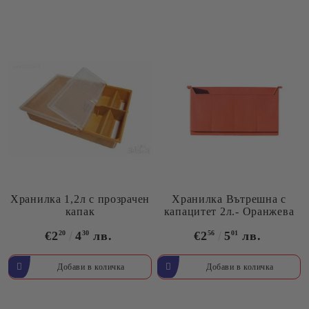
Хранилка 1,2л с прозрачен
Хранилка Вътрешна с
капак
капацитет 2л.- Оранжева
€2
20
4
30
лв.
€2
56
5
01
лв.