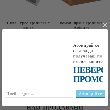
Сива Турбо хранилка с
комбинирана хранилка
капак
Apimaye
€6
65
13
01
лв.
€9
20
17
99
лв.
Абонирай се
сега за да
получаваш по
имейл нашите
Page 1 of 1
НЕВЕРО
«
1
»
ПРОМОЦ
НАЙ-ПРОДАВАНИ