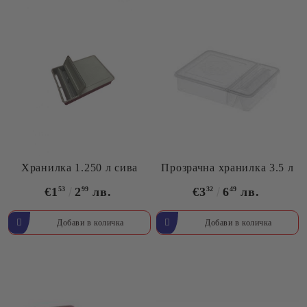
Хранилка 1.250 л сива
Прозрачна хранилка 3.5 л
€1
53
2
99
лв.
€3
32
6
49
лв.