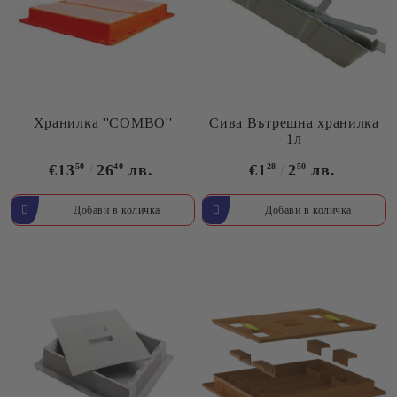
Хранилка ''COMBO''
Сива Вътрешна хранилка
1л
€13
50
26
40
лв.
€1
28
2
50
лв.