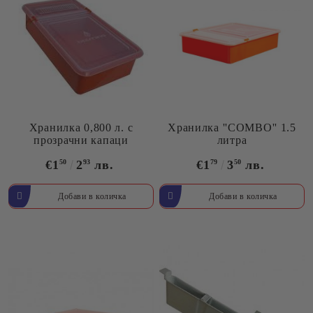
Хранилка 0,800 л. с
Хранилка ''COMBO'' 1.5
прозрачни капаци
литра
€1
50
2
93
лв.
€1
79
3
50
лв.