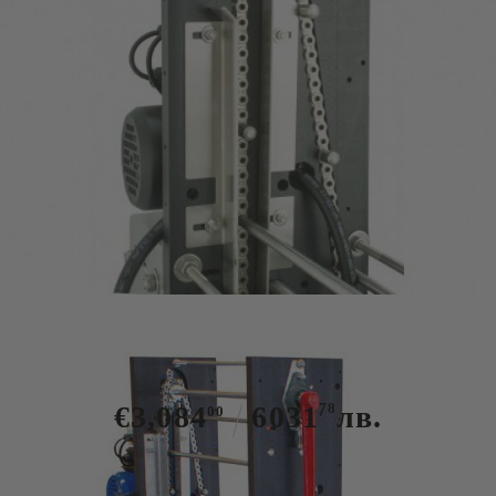
Tweet
Разпечатваща машина с ръчно
подаване на рамките
€3,084
6031
78
лв.
00
Има в наличност
1
броя