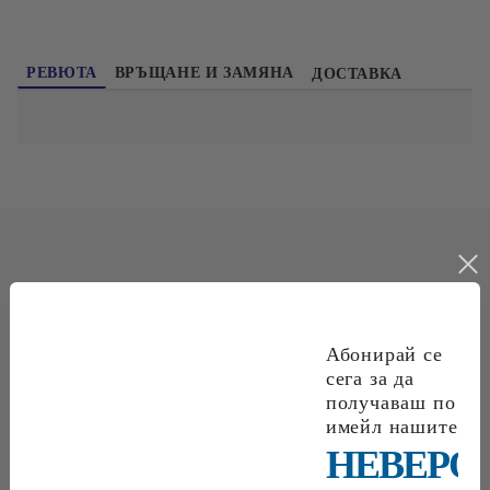
РЕВЮТА
ВРЪЩАНЕ И ЗАМЯНА
ДОСТАВКА
НАЙ-ПРОДАВАНИ
Абонирай се
сега за да
получаваш по
имейл нашите
€0
84
1
64
лв.
€0
96
1
88
лв.
НЕВЕРО