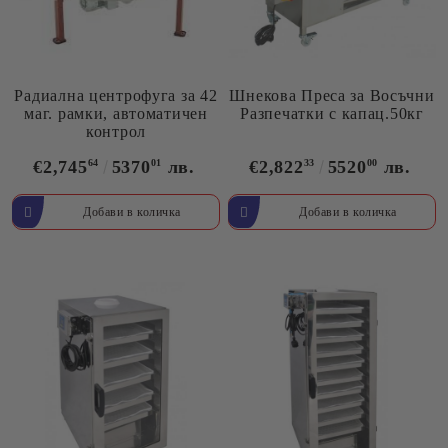
Радиална центрофуга за 42
Шнекова Преса за Восъчни
маг. рамки, автоматичен
Разпечатки с капац.50кг
контрол
€2,745
64
5370
01
лв.
€2,822
33
5520
00
лв.