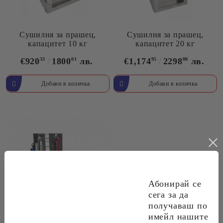
Сушилня за прашец,
Сушилня за прашец,
капацитет 10 кг
капацитет 20 кг
€920
33
1800
01
лв.
€1,174
95
2298
00
лв.
Абонирай се
сега за да
получаваш по
имейл нашите