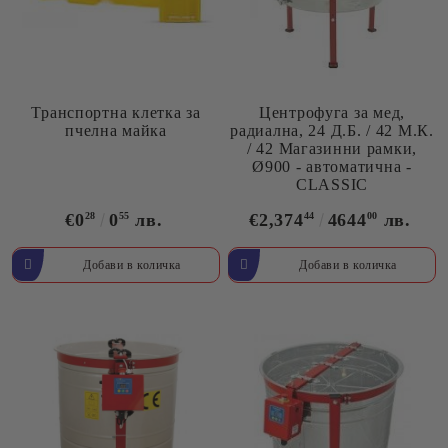
Транспортна клетка за
Центрофуга за мед,
пчелна майка
радиална, 24 Д.Б. / 42 М.К.
/ 42 Магазинни рамки,
Ø900 - автоматична -
CLASSIC
€0
28
0
55
лв.
€2,374
44
4644
00
лв.