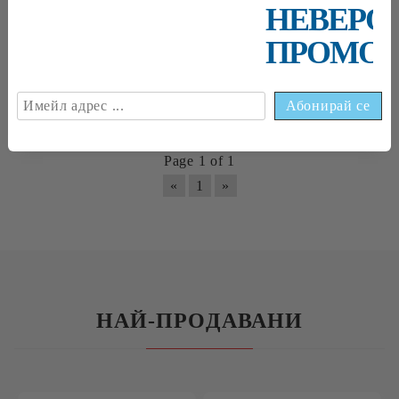
НЕВЕРО
Разпечатваща машина с
ръчно подаване на рамките
ПРОМОЦ
€3,084
00
6031
78
лв.
Page 1 of 1
«
1
»
НАЙ-ПРОДАВАНИ