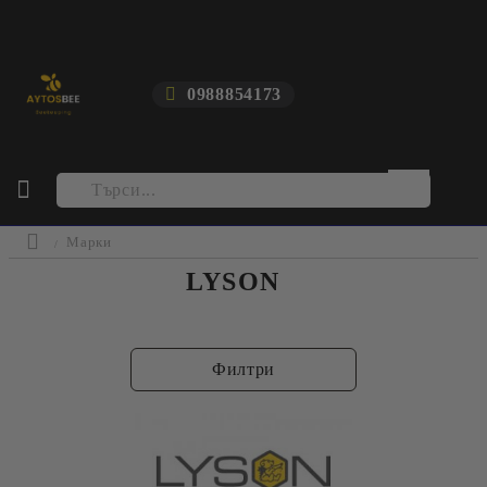
0988854173
Марки
LYSON
Филтри