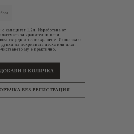
броя
 с капацитет 1,2л. Изработена от
пластмаса за хранителни цели.
ява твърдо и течно хранене. Използва се
 дупки на покривната дъска или плат.
очистването му е практично.
 ЗА
СУВЕНИРИ
ОДУКТИ
ПОРЪЧКА БЕЗ РЕГИСТРАЦИЯ
с вас в
я ден.