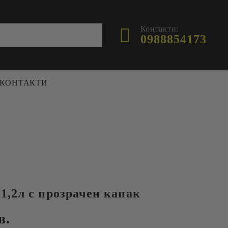
Контакти:
0988854173
КОНТАКТИ
ФУРАЖ
ХРАНИЛКИ И ПОИЛКИ
ПЧЕЛИ
ПОИЛКИ
И
ХРАНИЛКИ
 И
1,2л с прозрачен капак
в.