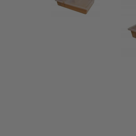
РАЗПЕЧАТВАЩИ
ОТВОДН
МАШИНИ
МАШИНИ ЗА
ИНВЕНТИРАН СИРОП
И КРЕМ МЕД
СУШИЛНИ И ВЕЯЛКИ
ЗА ПРАШЕЦ
ШНЕКОВИ ПРЕСИ И
ПОМПИ ЗА МЕД
ПЧЕЛАРСКО
ИНВЕНТА
ОБЛЕКЛО
ПЧЕЛНИ
РЪКАВИЦИ
ОПЛОДН
САНДЪЧ
ГАЩЕРИЗОНИ
ИГЛИ З
БЛУЗОНИ
БУЛА