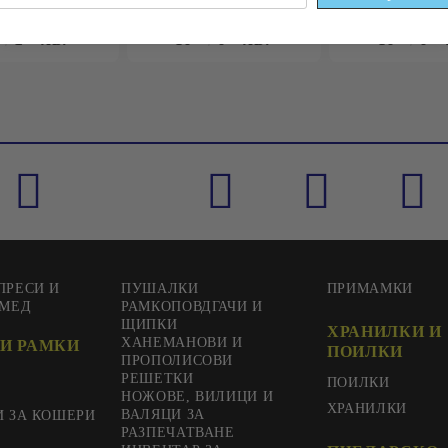
6
1
88
лв.
€0
09
0
18
лв.
€0
18
0
35
ПРЕСИ И
ПУШАЛКИ
ПРИМАМКИ
 МЕД
РАМКОПОВДГАЧИ И
ЩИПКИ
ХРАНИЛКИ И
ХАНЕМАНОВИ И
И РАМКИ
ПОИЛКИ
ПРОПОЛИСОВИ
РЕШЕТКИ
ПОИЛКИ
НОЖОВЕ, ВИЛИЦИ И
ХРАНИЛКИ
ВАЛЯЦИ ЗА
И ЗА КОШЕРИ
РАЗПЕЧАТВАНЕ