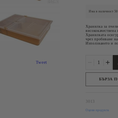
РЕШЕТКИ
И КУТИИ
НОЖОВЕ, ВИЛИЦИ И
Има в наличност
50
ВАЛЯЦИ ЗА
РАЗПЕЧАТВАНЕ
Хранилка за пчели
ИНВЕНТАР ЗА
висококачествена 
Хранилката осигур
ПРЕПАРАТИ
чрез пробиване на
Използването и п
Tweet
Р ЗА
LEGA
РАЗФАСОВКИ
 МАЙКИ
ПЧЕЛНИ ПР
БЪРЗА 
И
Ние ще се свържем 
рамките на работни
ЕТА
3013
А ЛИЧИНКИ
Оцени продукта