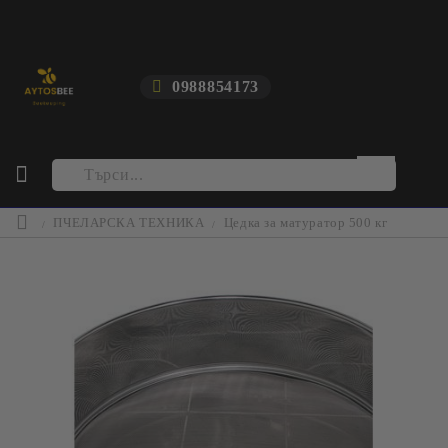
0988854173
ПЧЕЛАРСКА ТЕХНИКА
Цедка за матуратор 500 кг