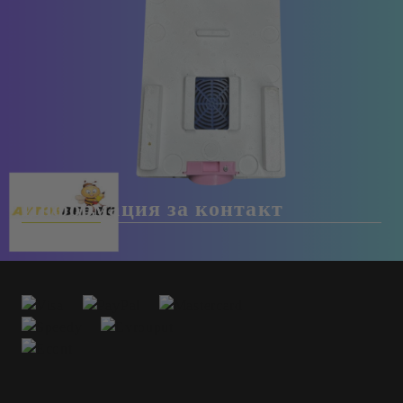
Рекламации
Чести Въпроси
Лични Данни
За Нас
Бисквитки
Връщане и замяна
Информация за контакт
0988854173