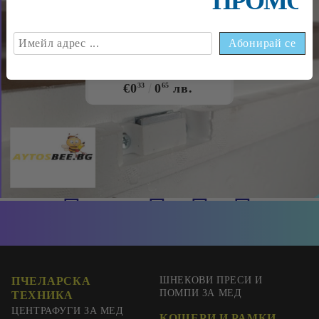
ПРОМОЦ
€0
09
0
18
лв.
€0
18
0
35
лв.
€0
33
0
65
лв.
ПЧЕЛАРСКА
ШНЕКОВИ ПРЕСИ И
ПОМПИ ЗА МЕД
ТЕХНИКА
ЦЕНТРАФУГИ ЗА МЕД
КОШЕРИ И РАМКИ