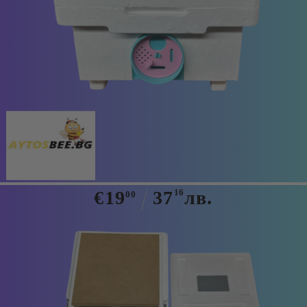
Tweet
ДВОЙНО ОПЛОДНО САНДЪЧЕ
€19
37
16
лв.
00
Има в наличност
260
броя