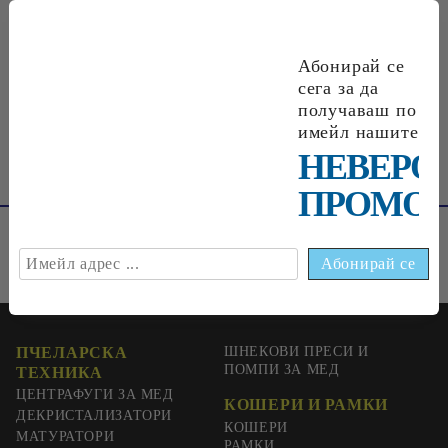
Абонирай се
€0
33
0
65
лв.
сега за да
получаваш по
имейл нашите
НЕВЕРО
ПРОМОЦ
ПЧЕЛАРСКА
ШНЕКОВИ ПРЕСИ И
ПОМПИ ЗА МЕД
ТЕХНИКА
ЦЕНТРАФУГИ ЗА МЕД
КОШЕРИ И РАМКИ
ДЕКРИСТАЛИЗАТОРИ
КОШЕРИ
МАТУРАТОРИ
РАМКИ