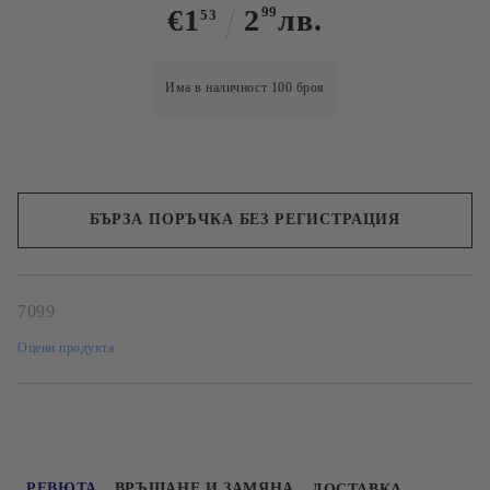
€1
2
99
лв.
53
Има в наличност
100
броя
БЪРЗА ПОРЪЧКА БЕЗ РЕГИСТРАЦИЯ
Ние ще се свържем с вас в рамките на работния ден.
7099
Оцени продукта
РЕВЮТА
ВРЪЩАНЕ И ЗАМЯНА
ДОСТАВКА