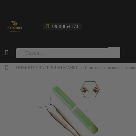
0988854173
ИНВЕНТАР ЗА ПЧЕЛНИ МАЙКИ
Игли за пренасяне на ларви 