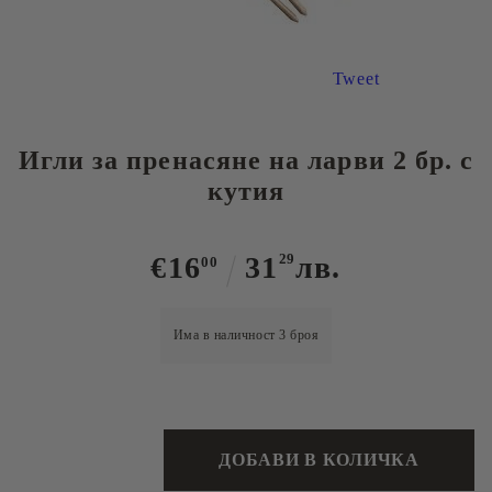
Tweet
Игли за пренасяне на ларви 2 бр. с
кутия
€16
31
29
лв.
00
Има в наличност
3
броя