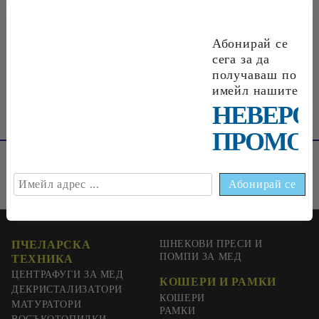
Абонирай се
€0
33
0
65
лв.
сега за да
получаваш по
имейл нашите
НЕВЕРО
ПРОМОЦ
ПЧЕЛАРСКА
ШНЕКОВИ ПРЕСИ И
ПОМПИ ЗА МЕД
ТЕХНИКА
ЦЕНТРАФУГИ ЗА МЕД
КОШЕРИ И РАМКИ
ДЕКРИСТАЛИЗАТОРИ
КОШЕРИ
МАТУРАТОРИ
РАМКИ