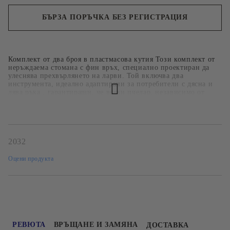
БЪРЗА ПОРЪЧКА БЕЗ РЕГИСТРАЦИЯ
Ние ще се свържем с вас в рамките на работния ден.
Комплект от два броя в пластмасова кутия Този комплект от
неръждаема стомана с фин връх, специално проектиран да
улеснява прехвърлянето на ларви. Той включва два
инструмента, идеално адаптирани за потребители с дясна и
лява ръка , гарантиращи, че всеки пчелар, независимо от
предпочитанията си за ръце, може да работи с максимален
комфорт и ефективност.
2032
Оцени продукта
РЕВЮТА
ВРЪЩАНЕ И ЗАМЯНА
ДОСТАВКА