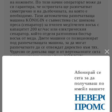
на ножовете. По този начин операторът може да
си гарантира, че остриетата ще разпечатват
симетрично и на дълбочината, на която е
необходимо. Тази автоматична разпечатваща
машина KÖNIGIN е съвместима със шнекова
преса (сепаратор) за пчелен мед/пчелен восък с
капацитет 200 кг/час или електрическия
сепаратор, който отделя разтопения бистър
восък от меда. Двете машини се позиционират
под разпечатващата машина, за да могат
разпечатките да се отвеждат директно към тях.
Чудесно се допълва още и от вертикалните сита
и хоризонтални центрофуги KÖNIGIN.
Снабдена е стандартно с вана за отичане на
меда с дължина 1,5 метра и релсов път за
разпечатаните рамки. Опционално може да бъде
Абонирай се
оборудвана с пневматичен дебоксер, който да
сега за да
подава рамките за разпечатване. Също така
получаваш по
може да бъде снабдена и с пневматичен плъзгач,
който да подава разпечатаните рамки към
имейл нашите
хоризонтална центрофуга KÖNIGIN. Всяка
НЕВЕРО
автоматична разпечатваща машина KÖNIGIN се
произвежда според конкретните нужди на
ПРОМОЦ
клиента, оборудва се с желаните от клиента
допълнения и настройва за разпечатване на