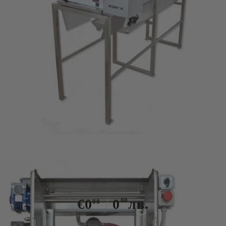
Tweet
Автоматична разпечатваща
машина с нагреваеми вибриращи
ножове – 1,5 метра KONIGIN
€0
0
00
лв.
00