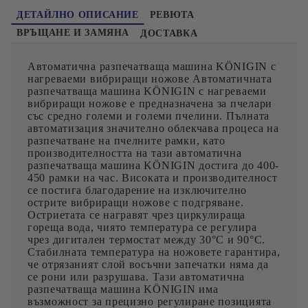
ДЕТАЙЛНО ОПИСАНИЕ
РЕВЮТА
ВРЪЩАНЕ И ЗАМЯНА
ДОСТАВКА
Автоматична разпечатваща машина KÖNIGIN с
нагреваеми вибриращи ножове Автоматичната
разпечатваща машина KÖNIGIN с нагреваеми
вибриращи ножове е предназначена за пчелари
със средно големи и големи пчелини. Пълната
автоматизация значително облекчава процеса на
разпечатване на пчелните рамки, като
производителността на тази автоматична
разпечатваща машина KÖNIGIN достига до 400-
450 рамки на час. Високата и производителност
се постига благодарение на изключително
острите вибриращи ножове с подгряване.
Остриетата се награвят чрез циркулираща
гореща вода, чиято температура се регулира
чрез дигитален термостат между 30°C и 90°C.
Стабилната температура на ножовете гарантира,
че отрязаният слой восъчни запечатки няма да
се рони или разрушава. Тази автоматична
разпечатваща машина KÖNIGIN има
възможност за прецизно регулиране позицията