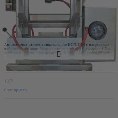
Изчерпан, може да се достави по поръчка до 7 дни
Автоматична разпечатваща машина KÖNIGIN с нагреваеми
вибриращи ножове: Вана за отичане на мед с дължина 1,5 м;
Мощност: 1300W; Захранване: 12 V или 230 V електромотор;
Гаранция: 4 години; Тегло: 85 кг
1077
Оцени продукта