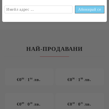
всякакви рамки с височина, зададена от
клиента.
НАЙ-ПРОДАВАНИ
€0
84
1
64
лв.
€0
96
1
88
лв.
€0
09
0
18
лв.
€0
18
0
35
лв.