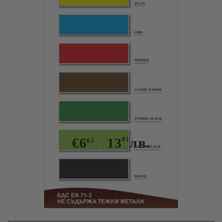
Tweet
БОЯ ЗА КОШЕР БЯЛ
€6
13
01
лв.
65
Има в наличност
12
броя