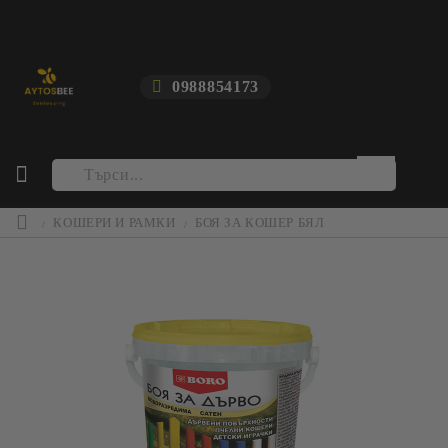
0988854173
КОШЕРИ И РАМКИ
БОЯ ЗА КОШЕР БЯЛ