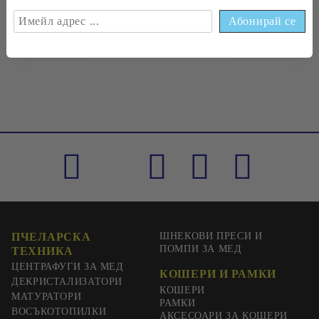
€0
33
0
65
лв.
ПЧЕЛАРСКА
ШНЕКОВИ ПРЕСИ И
ПОМПИ ЗА МЕД
ТЕХНИКА
ЦЕНТРАФУГИ ЗА МЕД
КОШЕРИ И РАМКИ
ДЕКРИСТАЛИЗАТОРИ
КОШЕРИ
МАТУРАТОРИ
РАМКИ
ВОСЪКОТОПИЛКИ
АКСЕСОАРИ ЗА КОШЕРИ