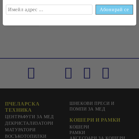
€0
33
0
65
лв.
ПЧЕЛАРСКА
ШНЕКОВИ ПРЕСИ И
ПОМПИ ЗА МЕД
ТЕХНИКА
ЦЕНТРАФУГИ ЗА МЕД
КОШЕРИ И РАМКИ
ДЕКРИСТАЛИЗАТОРИ
КОШЕРИ
МАТУРАТОРИ
РАМКИ
ВОСЪКОТОПИЛКИ
АКСЕСОАРИ ЗА КОШЕРИ