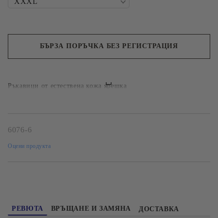
БЪРЗА ПОРЪЧКА БЕЗ РЕГИСТРАЦИЯ
Ние ще се свържем с вас в рамките на работния ден.
Ръкавици от естествена кожа ярешка
6076-6
Оцени продукта
РЕВЮТА
ВРЪЩАНЕ И ЗАМЯНА
ДОСТАВКА