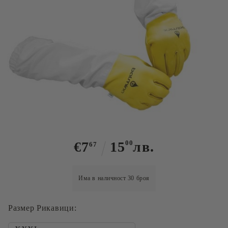
Tweet
Ръкавици от естествена кожа
€7
15
00
лв.
67
Има в наличност
30
броя
Размер Рикавици: