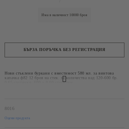
Има в наличност
10000
броя
БЪРЗА ПОРЪЧКА БЕЗ РЕГИСТРАЦИЯ
Ние ще се свържем с вас в рамките на работния ден.
Нови стъклени буркани с вместимост 580 мл. за винтова
капачка ф82 12 броя на стек. за количества над 120-600 бр.
0.65 стотинки, 600 + 0.60 стотинки.
8016
Оцени продукта