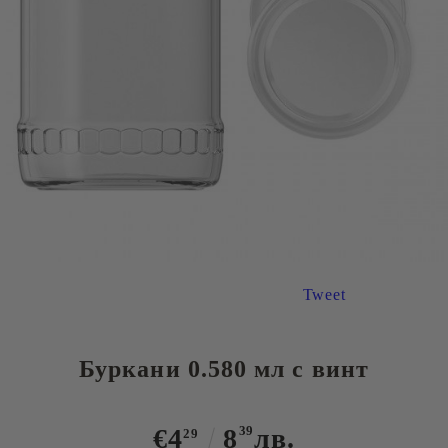
Tweet
Буркани 0.580 мл с винт
€4
8
39
лв.
29