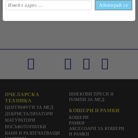
€0
33
0
65
лв.
ПЧЕЛАРСКА
ШНЕКОВИ ПРЕСИ И
ПОМПИ ЗА МЕД
ТЕХНИКА
ЦЕНТРАФУГИ ЗА МЕД
КОШЕРИ И РАМКИ
ДЕКРИСТАЛИЗАТОРИ
КОШЕРИ
МАТУРАТОРИ
РАМКИ
ВОСЪКОТОПИЛКИ
АКСЕСОАРИ ЗА КОШЕРИ
ВАНИ И РАЗПЕЧАТВАЩИ
И РАМКИ