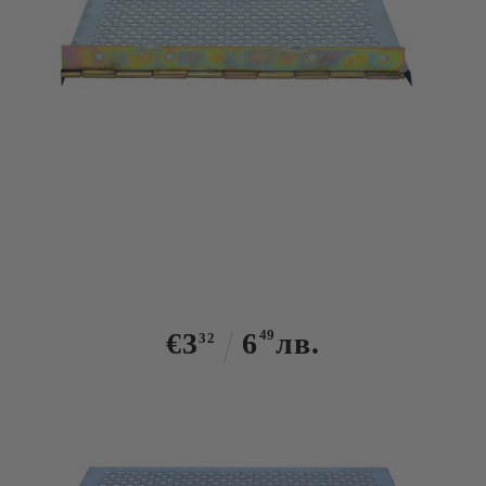
Tweet
Прашецоуловител с панти - 170мм
х 185мм
€3
6
49
лв.
32
Има в наличност
100
броя