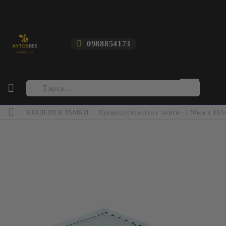
0988854173
КОШЕРИ И РАМКИ
Прашецоуловител с панти - 170мм х 18