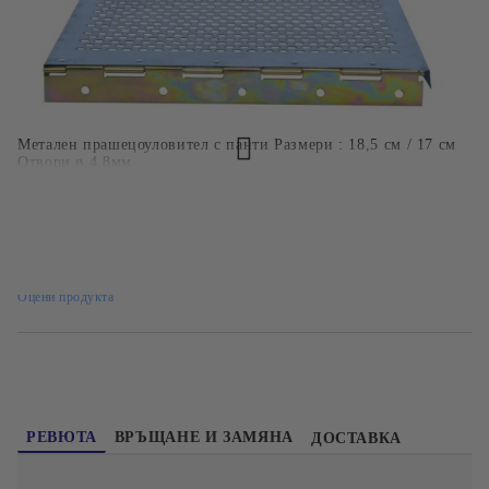
БЪРЗА ПОРЪЧКА БЕЗ РЕГИСТРАЦИЯ
Ние ще се свържем с вас в рамките на работния ден.
Метален прашецоуловител с панти Размери : 18,5 см / 17 см
Отвори ø 4,8мм
7075
Оцени продукта
РЕВЮТА
ВРЪЩАНЕ И ЗАМЯНА
ДОСТАВКА