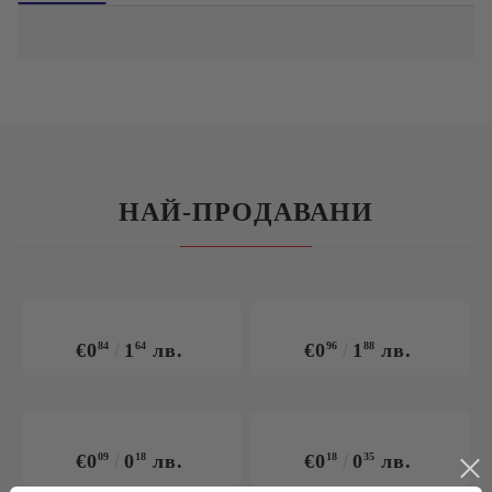
началото на юни.Целта на примамкатае да привлече роилите
се вече пчели, и няма виляние върху работещите останали
семейства. Съдържание : Маслоот лимонова
трева,спирт,клеева тинктура, вода и др.
НАЙ-ПРОДАВАНИ
€0
84
1
64
лв.
€0
96
1
88
лв.
€0
09
0
18
лв.
€0
18
0
35
лв.