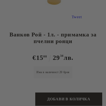
Tweet
Ванков Рой - 1л. - примамка за
пчелни рояци
€15
29
34
лв.
00
Има в наличност
20
броя