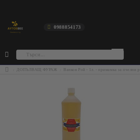
0988854173
ДОПЪЛВАЩ ФУРАЖ
Ванков Рой - 1л. - примамка за пчелни 