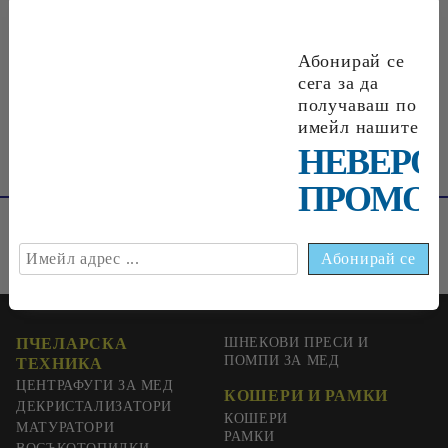
Абонирай се
€0
33
0
65
лв.
сега за да
получаваш по
имейл нашите
НЕВЕРО
ПРОМОЦ
ПЧЕЛАРСКА
ШНЕКОВИ ПРЕСИ И
ПОМПИ ЗА МЕД
ТЕХНИКА
ЦЕНТРАФУГИ ЗА МЕД
КОШЕРИ И РАМКИ
ДЕКРИСТАЛИЗАТОРИ
КОШЕРИ
МАТУРАТОРИ
РАМКИ