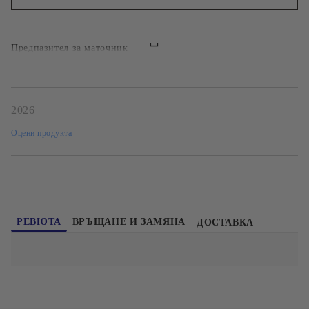
Ние ще се свържем с вас в рамките на работния ден.
Предпазител за маточник
2026
Оцени продукта
РЕВЮТА
ВРЪЩАНЕ И ЗАМЯНА
ДОСТАВКА