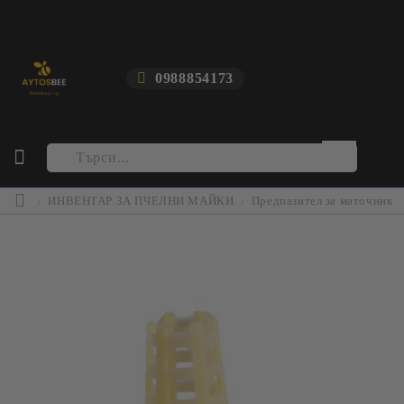
0988854173
ИНВЕНТАР ЗА ПЧЕЛНИ МАЙКИ
Предпазител за маточник