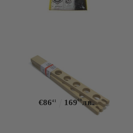
Tweet
KARL JENTER - ЙЕНТЕРОВ
АПАРАТ ЗА ПРОИЗВОДСТВО НА
ПЧЕЛНИ МАЙКИ
€86
169
00
лв.
41
Има в наличност
1
броя