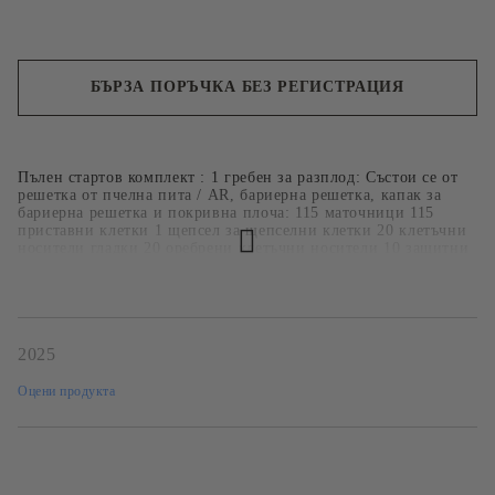
БЪРЗА ПОРЪЧКА БЕЗ РЕГИСТРАЦИЯ
Ние ще се свържем с вас в рамките на работния ден.
Пълен стартов комплект : 1 гребен за разплод: Състои се от
решетка от пчелна пита / AR, бариерна решетка, капак за
бариерна решетка и покривна плоча: 115 маточници 115
приставни клетки 1 щепсел за щепселни клетки 20 клетъчни
носители гладки 20 оребрени клетъчни носители 10 защитни
клетки 10 училищни клетки с тапи 1 развъдна летва (за
немски стандарт, судак или Лангстрот) 1 процедура за
прехвърляне на DVD
2025
Оцени продукта