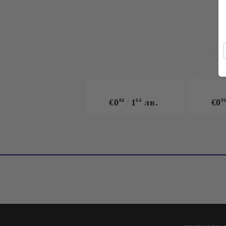
€0
84
1
64
лв.
€0
9