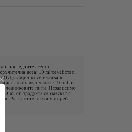
а с последните есенни
ъчителна доза: 10 ml/семейство,
п (1:1). Сиропът се налива в
 директно върху пчелите. 10 ml от
 на плодниковите пити. Независимо
. 10 ml от продукта се смесват с
дни. Разклатете преди употреба.