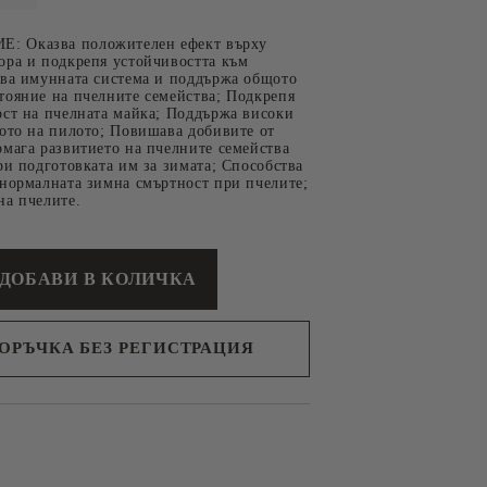
 Оказва положителен ефект върху
ора и подкрепя устойчивостта към
пва имунната система и поддържа общото
тояние на пчелните семейства; Подкрепя
ост на пчелната майка; Поддържа високи
вото на пилото; Повишава добивите от
мага развитието на пчелните семейства
ри подготовката им за зимата; Способства
 нормалната зимна смъртност при пчелите;
на пчелите.
 ЗА
СУВЕНИРИ
ОДУКТИ
ПОРЪЧКА БЕЗ РЕГИСТРАЦИЯ
с вас в
я ден.