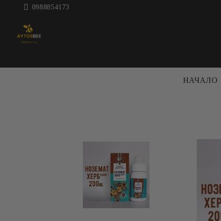
0988854173
НАЧАЛО
ПЧЕЛАРСКА
КОШЕРИ 
ТЕХНИКА
КОШЕРИ
ЦЕНТРАФУГИ ЗА МЕД
РАМКИ
ДЕКРИСТАЛИЗАТОРИ
АКСЕСО
МАТУРАТОРИ
КОШЕРИ
ВОСЪКОТОПИЛКИ
БОЯ ЗА 
ВАНИ И
ПРЕНОС