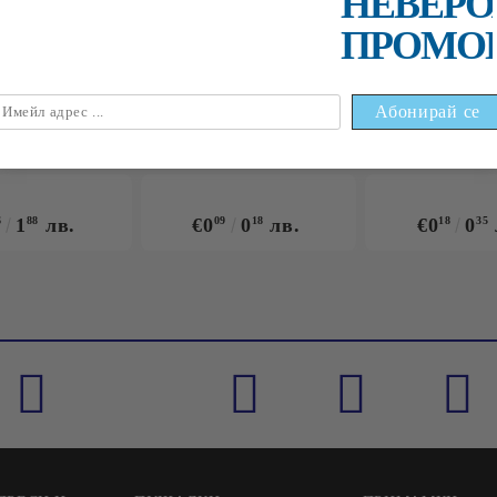
НЕВЕРО
ПРОМО
НАЙ-ПРОДАВАНИ
6
1
88
лв.
€0
09
0
18
лв.
€0
18
0
35