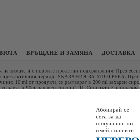
ЕВЮТА
ВРЪЩАНЕ И ЗАМЯНА
ДОСТАВКА
 зимата и с първите пролетни подхранвания; През есент
 и през активния период. УКАЗАНИЯ ЗА УПОТРЕБА: Препор
ини: 10 ml от продукта се разтварят в 200 ml захарен сиро
разтварят в 90ml захарен сироп (1:1). Сиропът се напръсква
харен сироп (1:1). Сиропът се накапва върху горните летви
семейства се третират2 – 4 пъти през интервал от 5 – 7 дни
 семейства се подхранват 2-3 пъти през интервал от 10-14 
Абонирай се
сега за да
получаваш по
имейл нашите