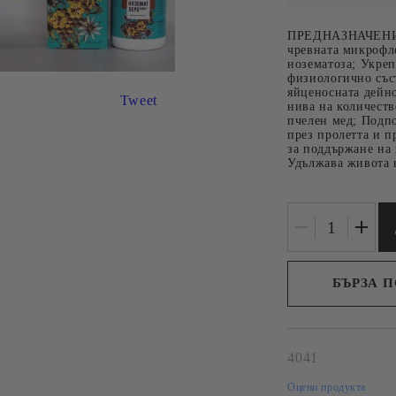
РЕШЕТКИ
И КУТИИ
НОЖОВЕ, ВИЛИЦИ И
ПРЕДНАЗНАЧЕНИЕ:
чревната микрофл
ВАЛЯЦИ ЗА
нозематоза; Укре
РАЗПЕЧАТВАНЕ
физиологично със
яйценосната дейн
Tweet
ИНВЕНТАР ЗА
нива на количест
пчелен мед; Подпо
ПРЕПАРАТИ
през пролетта и п
за поддържане на
Удължава живота 
Р ЗА
LEGA
РАЗФАСОВКИ
 МАЙКИ
ПЧЕЛНИ ПР
БЪРЗА 
И
Ние ще се свържем 
ЕТА
рамките на работни
А ЛИЧИНКИ
4041
Оцени продукта