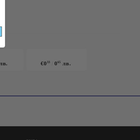
ЯТНИ
ЦИИ!
лв.
€0
33
0
65
лв.