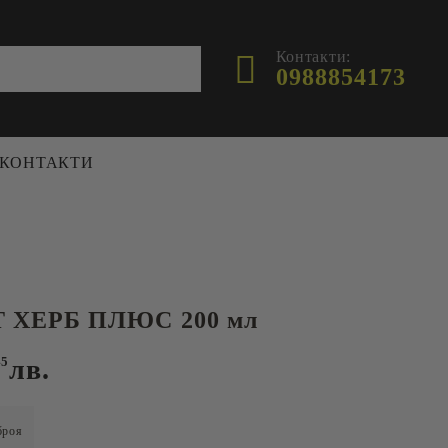
Контакти:
0988854173
КОНТАКТИ
ФУРАЖ
ХРАНИЛКИ И ПОИЛКИ
ПЧЕЛИ
ПОИЛКИ
 ХЕРБ ПЛЮС 200 мл
И
ХРАНИЛКИ
 И
45
лв.
роя