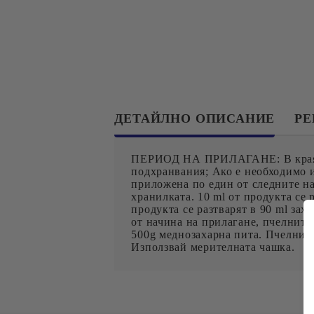
ДЕТАЙЛНО ОПИСАНИЕ
Р
ПЕРИОД НА ПРИЛАГАНЕ: В края на
подхранвания; Ако е необходимо
приложена по един от следните нач
хранилката. 10 ml от продукта се 
продукта се разтварят в 90 ml за
от начина на прилагане, пчелните 
500g меднозахарна пита. Пчелните
Използвай мерителната чашка.