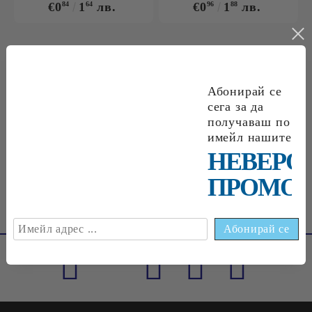
€0
84
1
64
лв.
€0
96
1
88
лв.
€0
09
0
18
лв.
€0
18
0
35
лв.
Абонирай се
сега за да
получаваш по
имейл нашите
€0
33
0
65
лв.
НЕВЕРО
ПРОМОЦ