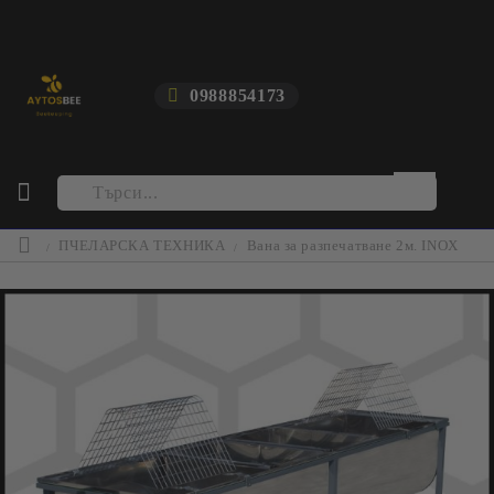
0988854173
ПЧЕЛАРСКА ТЕХНИКА
Вана за разпечатване 2м. INOX