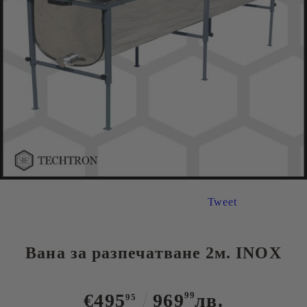
Tweet
Вана за разпечатване 2м. INOX
€495
969
99
лв.
95