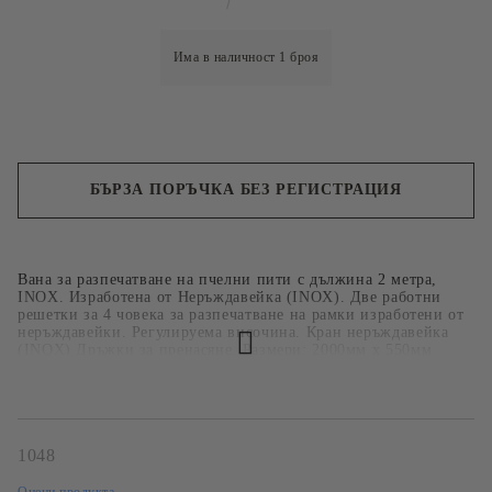
Има в наличност
1
броя
БЪРЗА ПОРЪЧКА БЕЗ РЕГИСТРАЦИЯ
Ние ще се свържем с вас в рамките на работния ден.
Вана за разпечатване на пчелни пити с дължина 2 метрa,
INOX. Изработена от Неръждавейка (INOX). Две работни
решетки за 4 човека за разпечатване на рамки изработени от
неръждавейки. Регулируема височина. Кран неръждавейка
(INOX) Дръжки за пренасяне. Размери: 2000мм х 550мм
Производител: TECHTRON Произход: Сърбия
1048