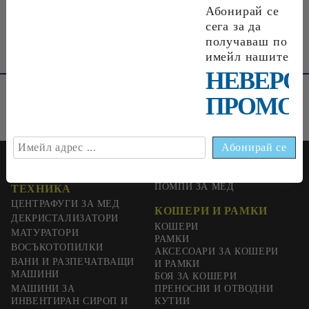
Абонирай се
сега за да
получаваш по
имейл нашите
НЕВЕРО
ПРОМОЦ
ПЧЕЛАРСКА
ШНЕКОВИ ПРЕСИ И
ПОМПИ ЗА МЕД
ТЕХНИКА
ЦЕНТРАФУГИ ЗА МЕД
КОШЕРИ И РАМКИ
ДЕКРИСТАЛИЗАТОРИ
КОШЕРИ
МАТУРАТОРИ
РАМКИ
ВОСЪКОТОПИЛКИ
АКСЕСОАРИ ЗА КОШЕРИ
ВАНИ И РАЗПЕЧАТВАЩИ
И РАМКИ
МАШИНИ
БОЯ ЗА КОШЕРИ
МАШИНИ ЗА
ПРЕНОСНИ И ОТВОДНИ
ИНВЕНТИРАН СИРОП И
КУТИИ