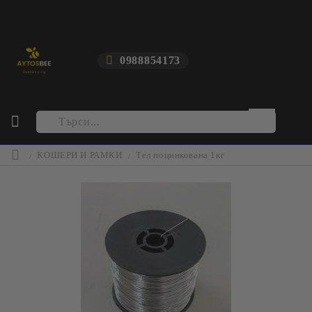
0988854173
КОШЕРИ И РАМКИ
Тел поцинкована 1кг