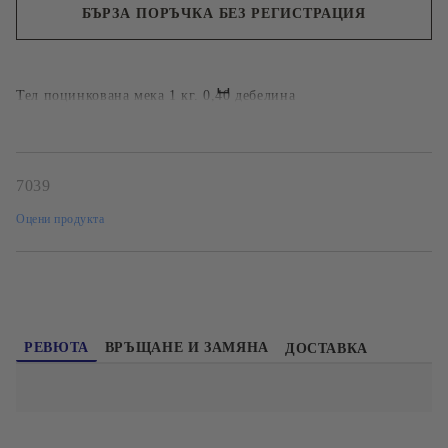
БЪРЗА ПОРЪЧКА БЕЗ РЕГИСТРАЦИЯ
Ние ще се свържем с вас в рамките на работния ден.
Тел поцинкована мека 1 кг. 0,40 дебелина
7039
Оцени продукта
РЕВЮТА
ВРЪЩАНЕ И ЗАМЯНА
ДОСТАВКА