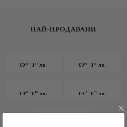
НАЙ-ПРОДАВАНИ
€0
84
1
64
лв.
€0
96
1
88
лв.
€0
09
0
18
лв.
€0
18
0
35
лв.
€0
33
0
65
лв.