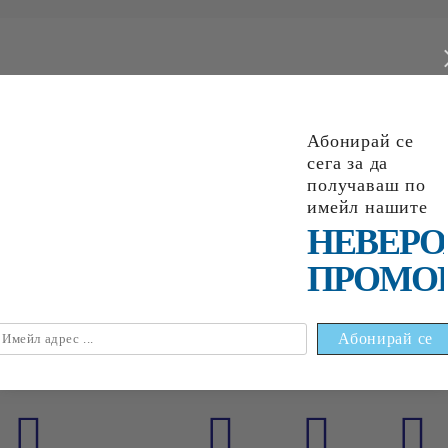
Абонирай се
НАЙ-ПРОДАВАНИ
сега за да
получаваш по
имейл нашите
НЕВЕРО
ПРОМО
6
1
88
лв.
€0
09
0
18
лв.
€0
18
0
35