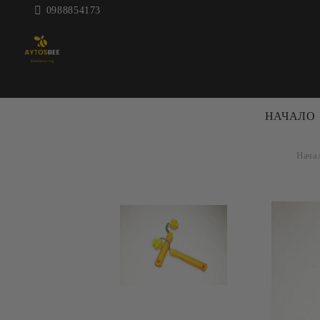
0988854173
НАЧАЛО
Нача
ПЧЕЛАРСКА
КОШЕРИ 
ТЕХНИКА
КОШЕРИ
ЦЕНТРАФУГИ ЗА МЕД
РАМКИ
ДЕКРИСТАЛИЗАТОРИ
АКСЕСО
МАТУРАТОРИ
КОШЕРИ
ВОСЪКОТОПИЛКИ
БОЯ ЗА 
ВАНИ И
ПРЕНОС