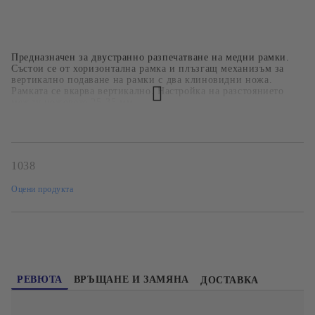
Предназначен за двустранно разпечатване на медни рамки.
Състои се от хоризонтална рамка и плъзгащ механизъм за
вертикално подаване на рамки с два клиновидни ножа.
Рамката се вкарва вертикално. Настройка на разстоянието
между ножовете 25-35 мм.
1038
Оцени продукта
РЕВЮТА
ВРЪЩАНЕ И ЗАМЯНА
ДОСТАВКА