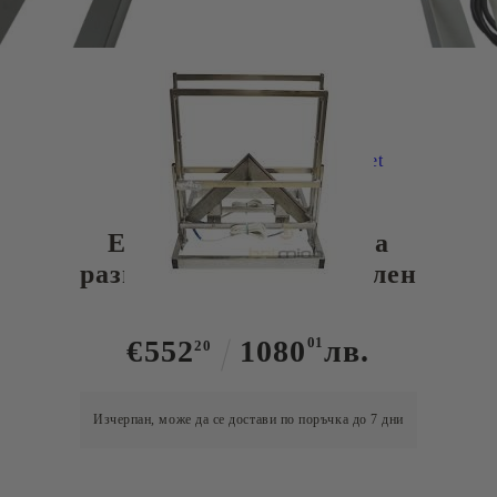
Tweet
Електрически нож за
разпечатване вертикален
€552
1080
01
лв.
20
Изчерпан, може да се достави по поръчка до 7 дни