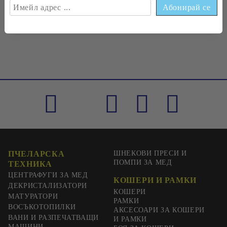
€0
33
0
65
лв.
ПЧЕЛАРСКА
ШНЕКОВИ ПРЕСИ И
ПОМПИ ЗА МЕД
ТЕХНИКА
ЦЕНТРАФУГИ ЗА МЕД
КОШЕРИ И РАМКИ
ДЕКРИСТАЛИЗАТОРИ
КОШЕРИ
МАТУРАТОРИ
РАМКИ
ВОСЪКОТОПИЛКИ
АКСЕСОАРИ ЗА КОШЕРИ
ВАНИ И РАЗПЕЧАТВАЩИ
И РАМКИ
МАШИНИ