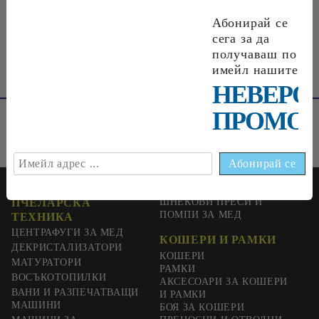
€0
33
0
65
лв.
Абонирай се
сега за да
получаваш по
имейл нашите
НЕВЕРО
ПРОМОЦ
ПЧЕЛАРСКА
ШНЕКОВИ ПРЕСИ И
ПОМПИ ЗА МЕД
ТЕХНИКА
ЦЕНТРАФУГИ ЗА МЕД
КОШЕРИ И РАМКИ
ДЕКРИСТАЛИЗАТОРИ
КОШЕРИ
МАТУРАТОРИ
РАМКИ
ВОСЪКОТОПИЛКИ
АКСЕСОАРИ ЗА КОШЕРИ
ВАНИ И РАЗПЕЧАТВАЩИ
И РАМКИ
МАШИНИ
БОЯ ЗА КОШЕРИ