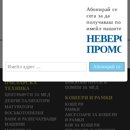
€0
33
0
65
лв.
Абонирай се
сега за да
получаваш по
имейл нашите
НЕВЕРО
ПРОМОЦ
ПЧЕЛАРСКА
ШНЕКОВИ ПРЕСИ И
ПОМПИ ЗА МЕД
ТЕХНИКА
ЦЕНТРАФУГИ ЗА МЕД
КОШЕРИ И РАМКИ
ДЕКРИСТАЛИЗАТОРИ
КОШЕРИ
МАТУРАТОРИ
РАМКИ
ВОСЪКОТОПИЛКИ
АКСЕСОАРИ ЗА КОШЕРИ
ВАНИ И РАЗПЕЧАТВАЩИ
И РАМКИ
МАШИНИ
БОЯ ЗА КОШЕРИ