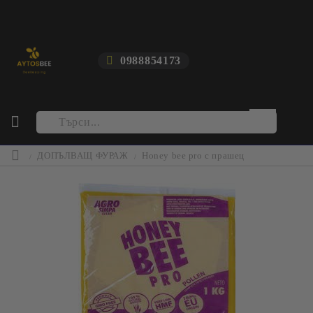
0988854173
ДОПЪЛВАЩ ФУРАЖ
Honey bee pro с прашец