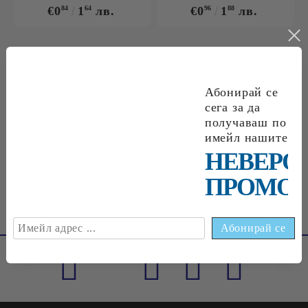
€0
84
1
64
лв.
€0
96
1
88
лв.
€0
09
0
18
лв.
€0
18
0
35
лв.
Абонирай се
сега за да
получаваш по
имейл нашите
€0
33
0
65
лв.
НЕВЕРО
ПРОМОЦ