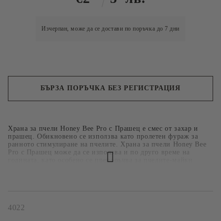
Изчерпан, може да се достави по поръчка до 7 дни
БЪРЗА ПОРЪЧКА БЕЗ РЕГИСТРАЦИЯ
Ние ще се свържем с вас в рамките на работния ден.
Храна за пчели Honey Bee Pro с Прашец е смес от захар и
прашец. Обикновено се използва като пролетен фураж за
ранното стимулиране на пчелите. Храна за пчели Honey Bee
Pro с Прашец може да се използва и по друго време на
годината, като особено се препоръчва за пчелите-майки.
Пчелите се нуждаят както от прашец, така и от захар, за да
станат качествени пчели-майки. Ние поставяма гама от
стрелизиран необлъчен прашец. По този начин на
стерилизация на прашеца, заедно с витамини и протеини
гарантират изключително високо качество на предлагания
4022
пчелен прашец. Протеинът, който осигурява поленът е от
жизненоважно значение за производството на пчели, както и