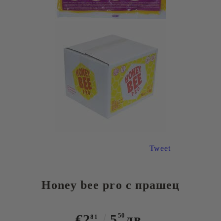
Tweet
Honey bee pro с прашец
€2
5
50
лв.
81