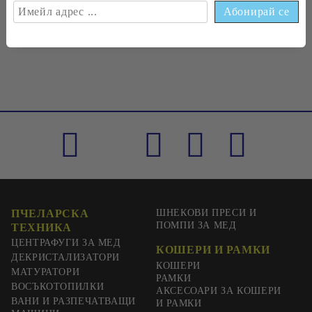
€0
33
0
65
лв.
ПЧЕЛАРСКА
ШНЕКОВИ ПРЕСИ И
ПОМПИ ЗА МЕД
ТЕХНИКА
ЦЕНТРАФУГИ ЗА МЕД
КОШЕРИ И РАМКИ
ДЕКРИСТАЛИЗАТОРИ
КОШЕРИ
МАТУРАТОРИ
РАМКИ
ВОСЪКОТОПИЛКИ
АКСЕСОАРИ ЗА КОШЕРИ
ВАНИ И РАЗПЕЧАТВАЩИ
И РАМКИ