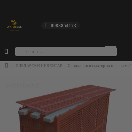
0988854173
ПЧЕЛАРСКИ ИНВЕНТАР
Ханиманов изолатор за пчелни майк