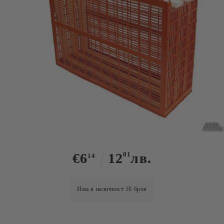
Tweet
Ханиманов изолатор за пчелни
майки за 3 Д.Б. рамки
€6
12
01
лв.
14
Има в наличност
10
броя