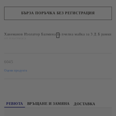
БЪРЗА ПОРЪЧКА БЕЗ РЕГИСТРАЦИЯ
Ние ще се свържем с вас в рамките на работния ден.
Ханеманов Изолатор Балмина за пчелна майка за 3 Д.Б рамки
от пластмаса
6045
Оцени продукта
РЕВЮТА
ВРЪЩАНЕ И ЗАМЯНА
ДОСТАВКА