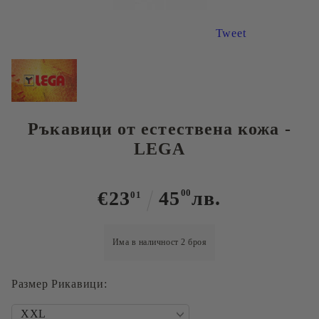
Tweet
Ръкавици от естествена кожа -
LEGA
€23
45
00
лв.
01
Има в наличност
2
броя
Размер Рикавици: