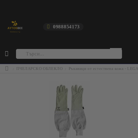
0988854173
ПЧЕЛАРСКО ОБЛЕКЛО
Ръкавици от естествена кожа - LEG