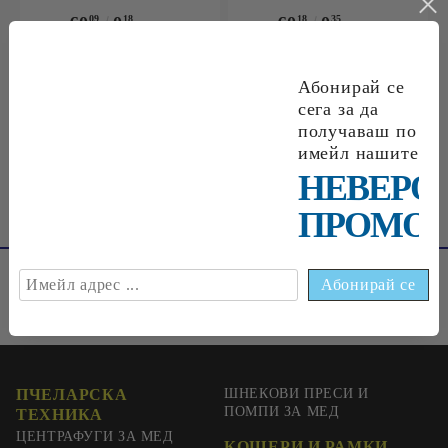
€0
09
0
18
лв.
€0
18
0
35
лв.
Абонирай се
сега за да
€0
33
0
65
лв.
получаваш по
имейл нашите
НЕВЕРО
ПРОМОЦ
ПЧЕЛАРСКА
ШНЕКОВИ ПРЕСИ И
ПОМПИ ЗА МЕД
ТЕХНИКА
ЦЕНТРАФУГИ ЗА МЕД
КОШЕРИ И РАМКИ