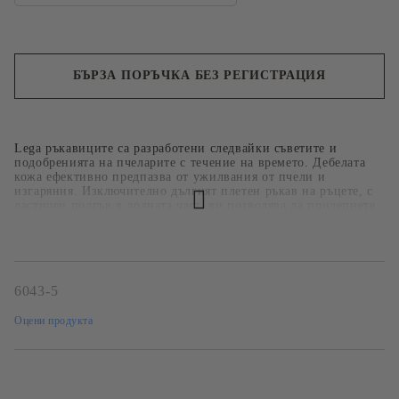
БЪРЗА ПОРЪЧКА БЕЗ РЕГИСТРАЦИЯ
Ние ще се свържем с вас в рамките на работния ден.
Lega ръкавиците са разработени следвайки съветите и
подобренията на пчеларите с течение на времето. Дебелата
кожа ефективно предпазва от ужилвания от пчели и
изгаряния. Изключително дългият плетен ръкав на ръцете, с
ластичен подгъв в долната част, ви позволява да прилепнете
напълно към костюма или защитната жилетка.
Професионалната кожена ръкавица ще бъде дълготраен
аксесоар, тестван от пчелари за пчелари
6043-5
Оцени продукта