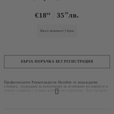
€18
35
20
лв.
00
Има в наличност
3
броя
БЪРЗА ПОРЪЧКА БЕЗ РЕГИСТРАЦИЯ
Ние ще се свържем с вас в рамките на работния ден.
Професионален Рамкоповдигач Назъбен от неръждаема
стомана , подходящ за използване за отлепване на корпуси и
рамки, покрити с голямо количество прополис. Хит продукт
на LEGA