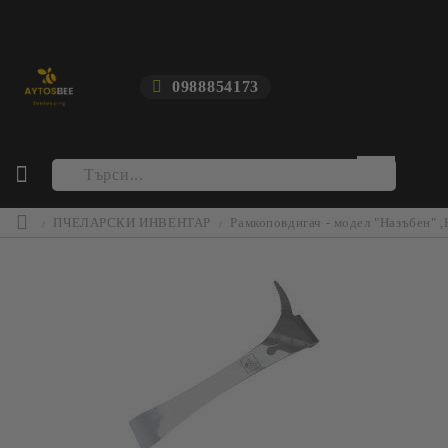
0988854173
ПЧЕЛАРСКИ ИНВЕНТАР
Рамкоповдигач - модел "Назъбен" 