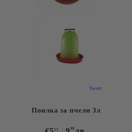
Tweet
Поилка за пчели 3л
€5
9
99
лв.
11