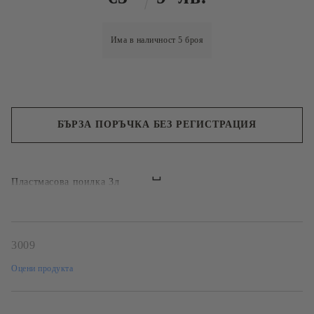
Има в наличност
5
броя
БЪРЗА ПОРЪЧКА БЕЗ РЕГИСТРАЦИЯ
Ние ще се свържем с вас в рамките на работния ден.
Пластмасова поилка 3л
3009
Оцени продукта