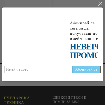
€0
09
0
18
лв.
€0
18
0
35
лв.
Абонирай се
сега за да
получаваш по
€0
33
0
65
лв.
имейл нашите
НЕВЕРО
ПРОМОЦ
ПЧЕЛАРСКА
ШНЕКОВИ ПРЕСИ И
ПОМПИ ЗА МЕД
ТЕХНИКА