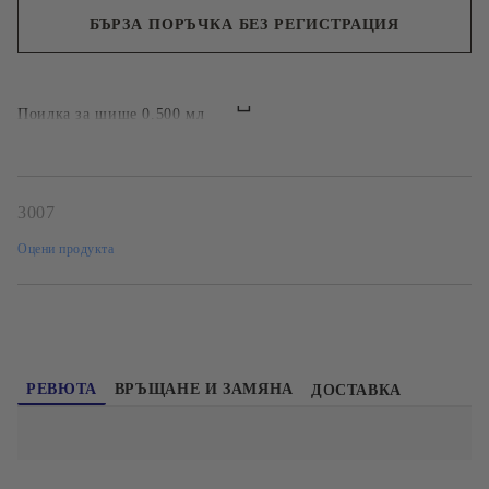
БЪРЗА ПОРЪЧКА БЕЗ РЕГИСТРАЦИЯ
Ние ще се свържем с вас в рамките на работния ден.
Поилка за шише 0.500 мл
3007
Оцени продукта
РЕВЮТА
ВРЪЩАНЕ И ЗАМЯНА
ДОСТАВКА