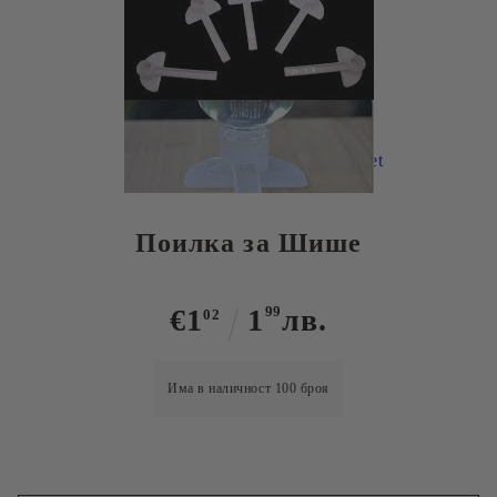
Tweet
Поилка за Шише
€1
1
99
лв.
02
Има в наличност
100
броя