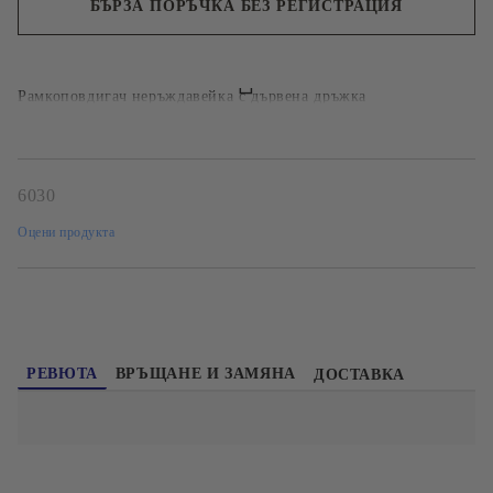
БЪРЗА ПОРЪЧКА БЕЗ РЕГИСТРАЦИЯ
Ние ще се свържем с вас в рамките на работния ден.
Рамкоповдигач неръждавейка с дървена дръжка
6030
Оцени продукта
РЕВЮТА
ВРЪЩАНЕ И ЗАМЯНА
ДОСТАВКА