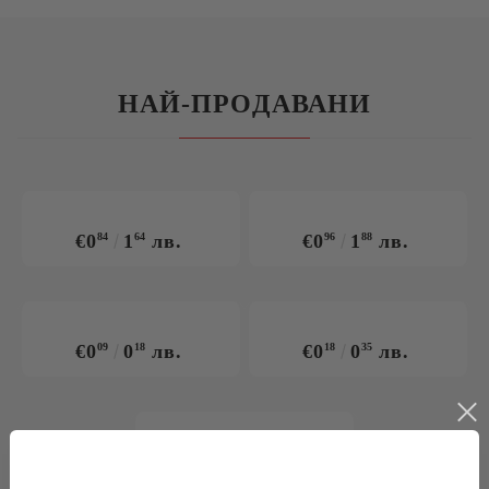
НАЙ-ПРОДАВАНИ
€0
84
1
64
лв.
€0
96
1
88
лв.
€0
09
0
18
лв.
€0
18
0
35
лв.
€0
33
0
65
лв.