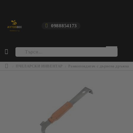
0988854173
ПЧЕЛАРСКИ ИНВЕНТАР
Рамкоповдигач с дървена дръжка