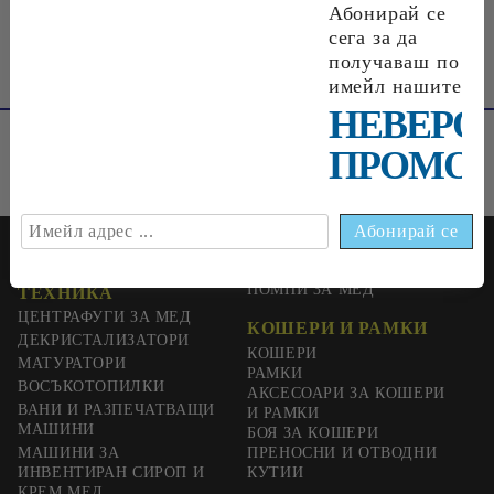
Абонирай се
сега за да
получаваш по
имейл нашите
НЕВЕРО
ПРОМОЦ
ПЧЕЛАРСКА
ШНЕКОВИ ПРЕСИ И
ПОМПИ ЗА МЕД
ТЕХНИКА
ЦЕНТРАФУГИ ЗА МЕД
КОШЕРИ И РАМКИ
ДЕКРИСТАЛИЗАТОРИ
КОШЕРИ
МАТУРАТОРИ
РАМКИ
ВОСЪКОТОПИЛКИ
АКСЕСОАРИ ЗА КОШЕРИ
ВАНИ И РАЗПЕЧАТВАЩИ
И РАМКИ
МАШИНИ
БОЯ ЗА КОШЕРИ
МАШИНИ ЗА
ПРЕНОСНИ И ОТВОДНИ
ИНВЕНТИРАН СИРОП И
КУТИИ
КРЕМ МЕД