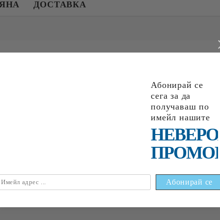
МЯНА
ДОСТАВКА
Абонирай се
сега за да
получаваш по
НАЙ-ПРОДАВАНИ
имейл нашите
НЕВЕРО
ПРОМО
6
1
88
лв.
€0
09
0
18
лв.
€0
18
0
35