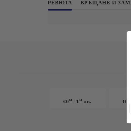
РЕВЮТА
ВРЪЩАНЕ И ЗА
€0
84
1
64
лв.
€0
9