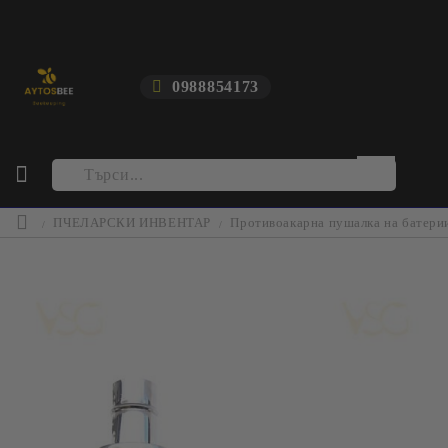
0988854173
ПЧЕЛАРСКИ ИНВЕНТАР
Противоакарна пушалка на батери