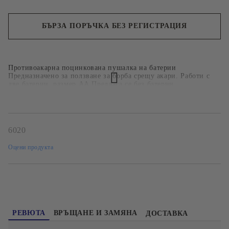
БЪРЗА ПОРЪЧКА БЕЗ РЕГИСТРАЦИЯ
Ние ще се свържем с вас в рамките на работния ден.
Противоакарна поцинкована пушалка на батерии
Предназначено за ползване за борба срещу акари. Работи с
две батерии, размер АА Предлага се без батерии
6020
Оцени продукта
РЕВЮТА
ВРЪЩАНЕ И ЗАМЯНА
ДОСТАВКА