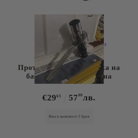
Tweet
Противоакарна пушалка на
батерии - Поцинкована
€29
57
99
лв.
65
Има в наличност
3
броя