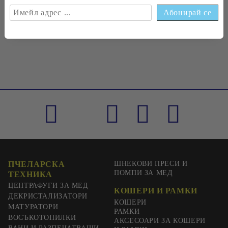
€0
33
0
65
лв.
ПЧЕЛАРСКА
ШНЕКОВИ ПРЕСИ И
ПОМПИ ЗА МЕД
ТЕХНИКА
ЦЕНТРАФУГИ ЗА МЕД
КОШЕРИ И РАМКИ
ДЕКРИСТАЛИЗАТОРИ
КОШЕРИ
МАТУРАТОРИ
РАМКИ
ВОСЪКОТОПИЛКИ
АКСЕСОАРИ ЗА КОШЕРИ