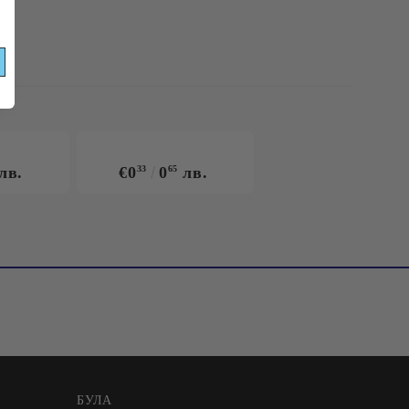
ЦИИ!
лв.
€0
33
0
65
лв.
БУЛА