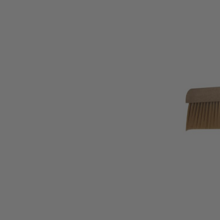
РАЗПЕЧАТВАЩИ
ОТВОДН
МАШИНИ
МАШИНИ ЗА
ИНВЕНТИРАН СИРОП
И КРЕМ МЕД
СУШИЛНИ И ВЕЯЛКИ
ЗА ПРАШЕЦ
ШНЕКОВИ ПРЕСИ И
ПОМПИ ЗА МЕД
ПЧЕЛАРСКО
ИНВЕНТА
ОБЛЕКЛО
ПЧЕЛНИ
РЪКАВИЦИ
ОПЛОДН
САНДЪЧ
ГАЩЕРИЗОНИ
ИГЛИ З
БЛУЗОНИ
БУЛА