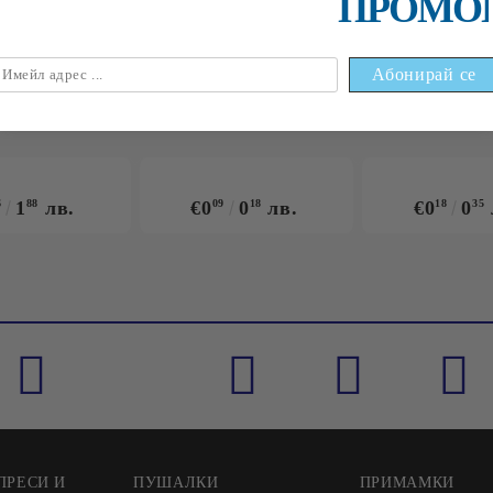
ПРОМО
НАЙ-ПРОДАВАНИ
6
1
88
лв.
€0
09
0
18
лв.
€0
18
0
35
ПРЕСИ И
ПУШАЛКИ
ПРИМАМКИ