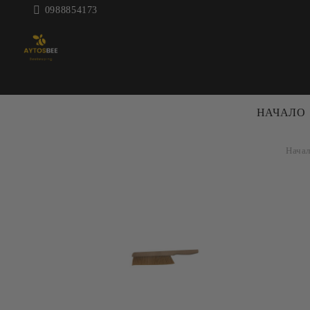
0988854173
НАЧАЛО
Нача
ПЧЕЛАРСКА
КОШЕРИ 
ТЕХНИКА
КОШЕРИ
ЦЕНТРАФУГИ ЗА МЕД
РАМКИ
ДЕКРИСТАЛИЗАТОРИ
АКСЕСО
МАТУРАТОРИ
КОШЕРИ
ВОСЪКОТОПИЛКИ
БОЯ ЗА 
ВАНИ И
ПРЕНОС