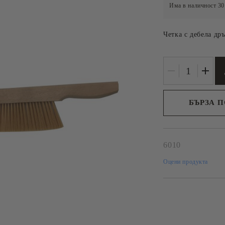
РЕШЕТКИ
Има в наличност
30
И КУТИИ
НОЖОВЕ, ВИЛИЦИ И
ВАЛЯЦИ ЗА
Четка с дебела др
РАЗПЕЧАТВАНЕ
ИНВЕНТАР ЗА
ПРЕПАРАТИ
БЪРЗА 
Ние ще се свържем 
рамките на работни
Р ЗА
LEGA
РАЗФАСОВКИ
6010
 МАЙКИ
ПЧЕЛНИ ПР
Оцени продукта
И
ЕТА
А ЛИЧИНКИ