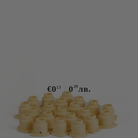
Tweet
Основа за маточна чаша
€0
0
29
лв.
15
Има в наличност
500
броя