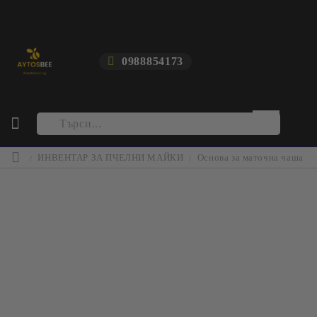
0988854173
ИНВЕНТАР ЗА ПЧЕЛНИ МАЙКИ
Основа за маточна чаша