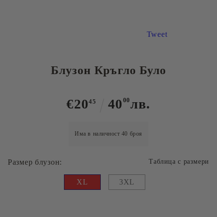
Tweet
Блузон Кръгло Було
€20
40
00
лв.
45
Има в наличност
40
броя
Размер блузон:
Таблица с размери
XL
3XL