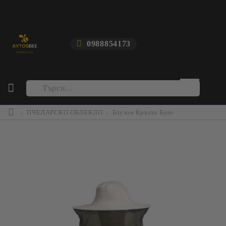
0988854173
ПЧЕЛАРСКО ОБЛЕКЛО
Блузон Кръгло Було