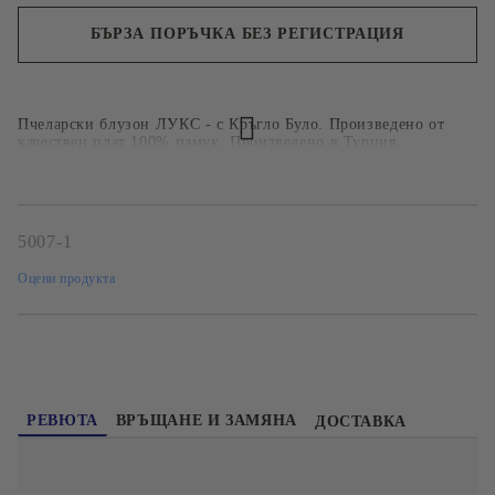
БЪРЗА ПОРЪЧКА БЕЗ РЕГИСТРАЦИЯ
Ние ще се свържем с вас в рамките на работния ден.
Пчеларски блузон ЛУКС - с Кръгло Було. Произведено от
качествен плат 100% памук. Произведено в Турция
5007-1
Оцени продукта
РЕВЮТА
ВРЪЩАНЕ И ЗАМЯНА
ДОСТАВКА