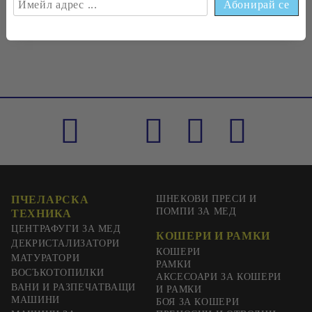
€0
33
0
65
лв.
ПЧЕЛАРСКА
ШНЕКОВИ ПРЕСИ И
ПОМПИ ЗА МЕД
ТЕХНИКА
ЦЕНТРАФУГИ ЗА МЕД
КОШЕРИ И РАМКИ
ДЕКРИСТАЛИЗАТОРИ
КОШЕРИ
МАТУРАТОРИ
РАМКИ
ВОСЪКОТОПИЛКИ
АКСЕСОАРИ ЗА КОШЕРИ
ВАНИ И РАЗПЕЧАТВАЩИ
И РАМКИ
МАШИНИ
БОЯ ЗА КОШЕРИ