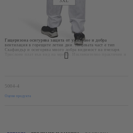
3XL
Гащеризона осигурява защита от ужилване и добра
вентилация в горещите летни дни. Лицевата част е тип
Скафандър и осигорява много добра видимост на пчеларя.
Трислоен плат във вид на мрежа. Изключително практичен и
удобен за горещите летни дни;
5004-4
Оцени продукта