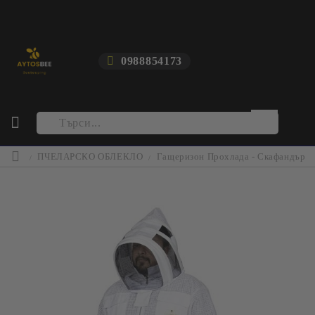
0988854173
ПЧЕЛАРСКО ОБЛЕКЛО
Гащеризон Прохлада - Скафандър