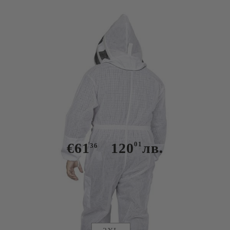
Tweet
Гащеризон Прохлада - Скафандър
€61
120
01
лв.
36
Изчерпан, може да се достави по поръчка до 7 дни
Размер блузон:
Таблица с размери