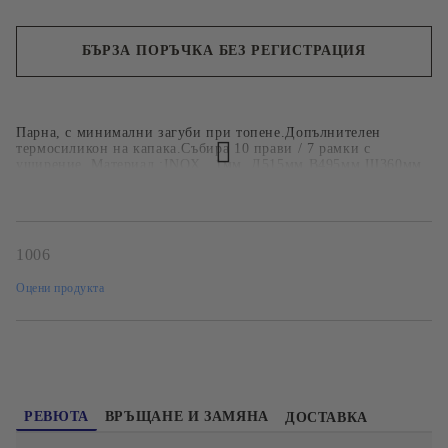
БЪРЗА ПОРЪЧКА БЕЗ РЕГИСТРАЦИЯ
Ние ще се свържем с вас в рамките на работния ден.
Парна, с минимални загуби при топене.Допълнителен
термосиликон на капака.Събира 10 прави / 7 рамки с
уширение. Материал :INOX , 1мм, Д515мм В495мм Ш360мм
1006
Оцени продукта
РЕВЮТА
ВРЪЩАНЕ И ЗАМЯНА
ДОСТАВКА