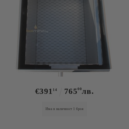
Tweet
Восъкотопилка Парна за 7/10
рамки
€391
765
00
лв.
14
Има в наличност
1
броя