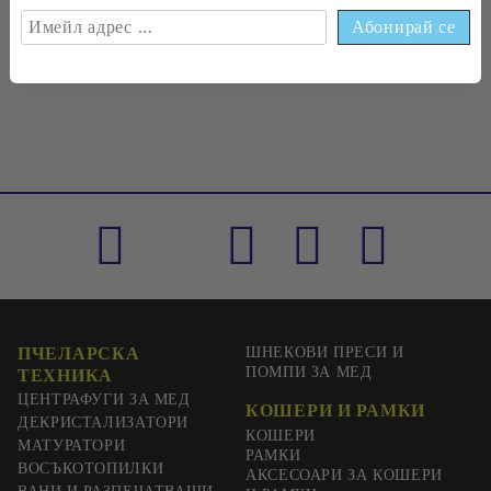
€0
33
0
65
лв.
ПЧЕЛАРСКА
ШНЕКОВИ ПРЕСИ И
ПОМПИ ЗА МЕД
ТЕХНИКА
ЦЕНТРАФУГИ ЗА МЕД
КОШЕРИ И РАМКИ
ДЕКРИСТАЛИЗАТОРИ
КОШЕРИ
МАТУРАТОРИ
РАМКИ
ВОСЪКОТОПИЛКИ
АКСЕСОАРИ ЗА КОШЕРИ