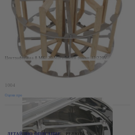
БЪРЗА ПОРЪЧКА БЕЗ РЕГИСТРАЦИЯ
Ние ще се свържем с вас в рамките на работния ден.
Центрафуга за 8 МК/ 20 Магазинни рамки 12/220V
1004
Оцени продукта
ДЕТАЙЛНО ОПИСАНИЕ
РЕВЮТА