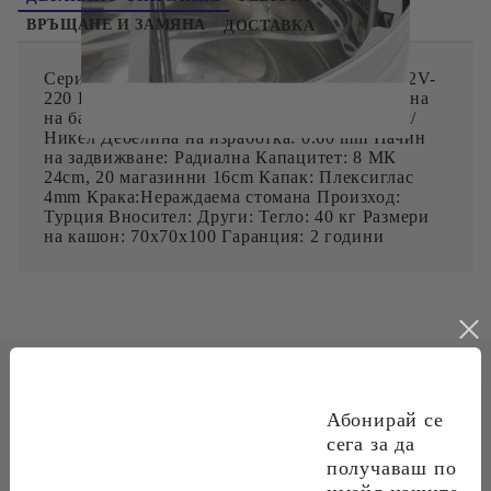
ВРЪЩАНЕ И ЗАМЯНА
ДОСТАВКА
Серия: Лукс Мощност на двигателя:140W, 12V-
220 Полуавтоматична Размер: 63 cm Височина
на барабан: 85 cm Изработка: AISI 304 Хром/
Никел Дебелина на изработка: 0.60 mm Начин
на задвижване: Радиална Капацитет: 8 МК
24cm, 20 магазинни 16cm Капак: Плексиглас
4mm Крака:Нераждаема стомана Произход:
Турция Вносител: Други: Тегло: 40 кг Размери
на кашон: 70x70x100 Гаранция: 2 години
Абонирай се
НАЙ-ПРОДАВАНИ
сега за да
получаваш по