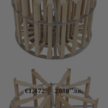
Tweet
Центрофуга за 8 МК/ 20
Магазинни рамки
€1,472
2880
00
лв.
52
Има в наличност
2
броя