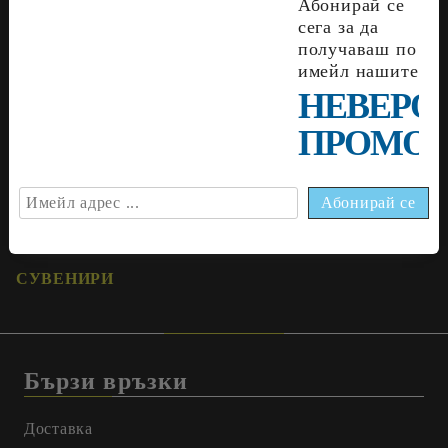
Абонирай се
ДОПЪЛВАЩИ
БЛУЗОНИ
сега за да
ПРЕПАРАТИ И ОСНОВИ
получаваш по
БУЛА
имейл нашите
ИНВЕНТАР ЗА
НЕВЕРО
ПЧЕЛНИ МАЙКИ
ОПЛОДНИ САНДЪЧЕТА
ПРОМОЦ
ИГЛИ ЗА ЛИЧИНКИ
LEGA
РАЗФАСОВКИ ЗА
ПЧЕЛНИ ПРОДУКТИ
СУВЕНИРИ
Бързи връзки
Доставка