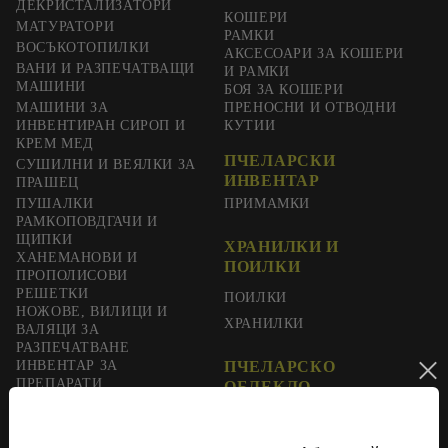
ДЕКРИСТАЛИЗАТОРИ
КОШЕРИ
МАТУРАТОРИ
РАМКИ
ВОСЪКОТОПИЛКИ
АКСЕСОАРИ ЗА КОШЕРИ
ВАНИ И РАЗПЕЧАТВАЩИ
И РАМКИ
МАШИНИ
БОЯ ЗА КОШЕРИ
МАШИНИ ЗА
ПРЕНОСНИ И ОТВОДНИ
ИНВЕНТИРАН СИРОП И
КУТИИ
КРЕМ МЕД
ПЧЕЛАРСКИ
СУШИЛНИ И ВЕЯЛКИ ЗА
ИНВЕНТАР
ПРАШЕЦ
ПУШАЛКИ
ПРИМАМКИ
РАМКОПОВДГАЧИ И
ЩИПКИ
ХРАНИЛКИ И
ХАНЕМАНОВИ И
ПОИЛКИ
ПРОПОЛИСОВИ
РЕШЕТКИ
ПОИЛКИ
НОЖОВЕ, ВИЛИЦИ И
ХРАНИЛКИ
ВАЛЯЦИ ЗА
РАЗПЕЧАТВАНЕ
ИНВЕНТАР ЗА
ПЧЕЛАРСКО
ПРЕПАРАТИ
ОБЛЕКЛО
ДОПЪЛВАЩ ФУРАЖ
РЪКАВИЦИ
ХРАНА ЗА ПЧЕЛИ
ГАЩЕРИЗОНИ