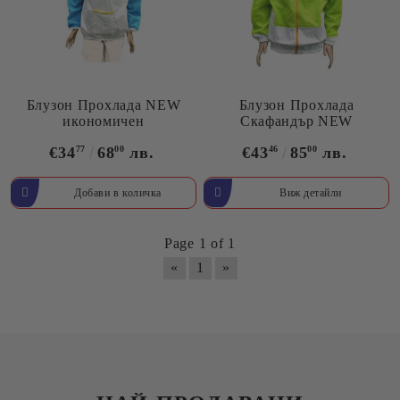
Блузон Прохлада NEW
Блузон Прохлада
икономичен
Скафандър NEW
€34
77
68
00
лв.
€43
46
85
00
лв.
Виж детайли
Page 1 of 1
«
1
»