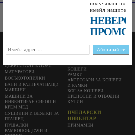
получаваш по
имейл нашите
НЕВЕРО
ПРОМОЦ
ПЧЕЛАРСКА
ШНЕКОВИ ПРЕСИ И
ПОМПИ ЗА МЕД
ТЕХНИКА
ЦЕНТРАФУГИ ЗА МЕД
КОШЕРИ И РАМКИ
ДЕКРИСТАЛИЗАТОРИ
КОШЕРИ
МАТУРАТОРИ
РАМКИ
ВОСЪКОТОПИЛКИ
АКСЕСОАРИ ЗА КОШЕРИ
ВАНИ И РАЗПЕЧАТВАЩИ
И РАМКИ
МАШИНИ
БОЯ ЗА КОШЕРИ
МАШИНИ ЗА
ПРЕНОСНИ И ОТВОДНИ
ИНВЕНТИРАН СИРОП И
КУТИИ
КРЕМ МЕД
ПЧЕЛАРСКИ
СУШИЛНИ И ВЕЯЛКИ ЗА
ИНВЕНТАР
ПРАШЕЦ
ПУШАЛКИ
ПРИМАМКИ
РАМКОПОВДГАЧИ И