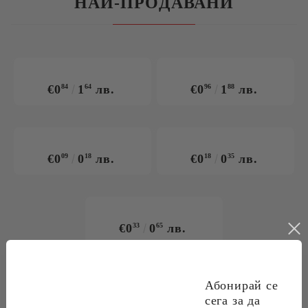
НАЙ-ПРОДАВАНИ
€0
84
1
64
лв.
€0
96
1
88
лв.
€0
09
0
18
лв.
€0
18
0
35
лв.
€0
33
0
65
лв.
Абонирай се
сега за да